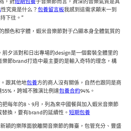
為，對
短期包養
于音樂節而言，資深的音樂氣質是其
站
性究竟是什么？
包養留言板
我感到這需求顛末一到
持下往。”
略的顏色和字體，蝦米音樂節對于凸顯本身全體氣質的
前夕派對和日出專場的design是一個套裝全體里的
樂節brand打造中最主要的是輸入奇特的理念，構
情。跟其他地
包養
方的商人沒有關係，自然也跟同是商
55%，跨城不雅演比例達
包養合約
94%。
把每年的8、9月，列為來中國餐與加入蝦米音樂節
替換，要有brand的延續性。
短期包養
新穎的樂隊面貌離開音樂節的舞臺，包管充分、豐盛