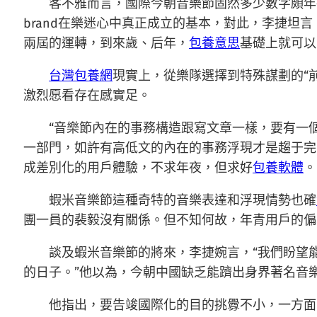
客不雅而言，國際今朝音樂節固然多少數字頗年夜，
brand在樂迷心中真正成立的基本，對此，李捷坦
兩屆的運轉，到來歲、后年，
包養意思
基礎上就可以
台灣包養網
現實上，從樂隊選擇到特殊謀劃的“
激烈愿看存在感實足。
“音樂節內在的事務構造跟寫文章一樣，要有一
一部門，如許有高低文的內在的事務浮現才是趨于完
成差別化的用戶體驗，不求年夜，但求好
包養軟體
。
蝦米音樂節這種奇特的音樂表達和浮現情勢也確
團一員的裴毅沒有關係。但不知何故，年青用戶的偏心
談及蝦米音樂節的將來，李捷婉言，“我們盼望能
的日子。”他以為，今朝中國缺乏能躋出身界著名音樂
他指出，要告竣國際化的目的挑釁不小，一方面，