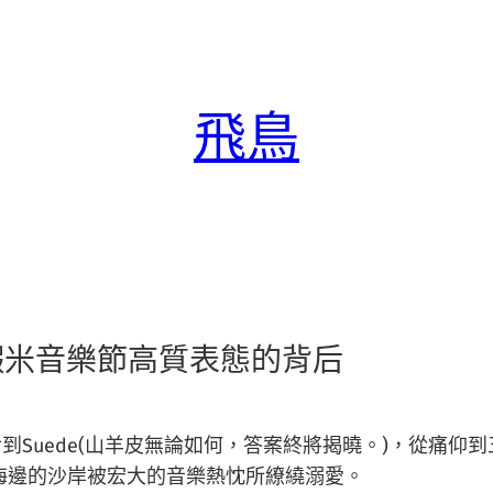
飛鳥
 蝦米音樂節高質表態的背后
到Suede(山羊皮無論如何，答案終將揭曉。)，從痛仰到
一方海邊的沙岸被宏大的音樂熱忱所繚繞溺愛。