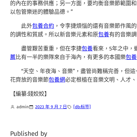
的內在的事務供應；另一方面，要均衡音樂節範圍和
以包管樂迷的體驗品德。”
此外
包養合約
，令李捷煩惱的還有音樂節作風的
的調性和質感。所以新音樂元素和原
包養
有的音樂調
盡管艱苦重重，但在李捷
包養
看來，5年之中，
薦
比有一半的樂隊來自于海內，有更多的本國樂
包養
“天空、年夜海、音樂”，盡管尚難稱完善，但這一
花齊放的音樂節
包養網
必定根植在音樂文明、人才、
【編纂:錢姣姣】
admin
2023 年 9 月 7 日
[db:标签]
Published by