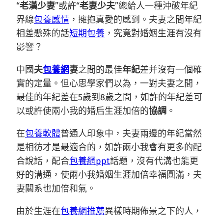
“
老漢少妻
”或許“
老妻少夫
”總給人一種沖破年紀
界線
包養感情
，擁抱真愛的感到。夫妻之間年紀
相差懸殊的話
短期包養
，究竟對婚姻生涯有沒有
影響？
中國
夫
包養網
妻
之間的最佳
年紀
差并沒有一個確
實的定量。但心思學家們以為，一對夫妻之間，
最佳的年紀差在5歲到8歲之間，如許的年紀差可
以或許使兩小我的婚后生涯加倍的
協調
。
在
包養軟體
普通人印象中，夫妻兩邊的年紀當然
是相彷才是最適合的，如許兩小我會有更多的配
合說話，配合
包養網ppt
話題，沒有代溝也能更
好的溝通，使兩小我婚姻生涯加倍幸福圓滿，夫
妻關系也加倍和氣。
由於生涯在
包養網推薦
異樣時期佈景之下的人，