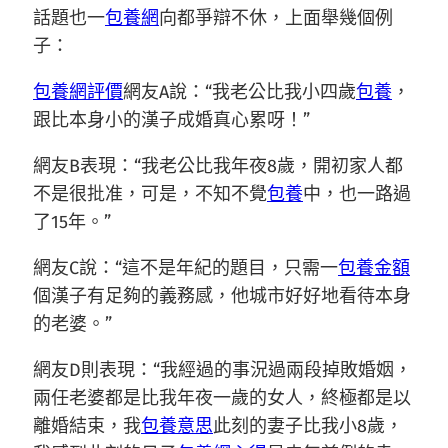
話題也一
包養網
向都爭辯不休，上面舉幾個例
子：
包養網評價
網友A說：“我老公比我小四歲
包養
，
跟比本身小的漢子成婚真心累呀！”
網友B表現：“我老公比我年夜8歲，開初家人都
不是很批准，可是，不知不覺
包養
中，也一路過
了15年。”
網友C說：“這不是年紀的題目，只需一
包養金額
個漢子有足夠的義務感，他城市好好地看待本身
的老婆。”
網友D則表現：“我經過的事況過兩段掉敗婚姻，
兩任老婆都是比我年夜一歲的女人，終極都是以
離婚結束，我
包養意思
此刻的妻子比我小8歲，