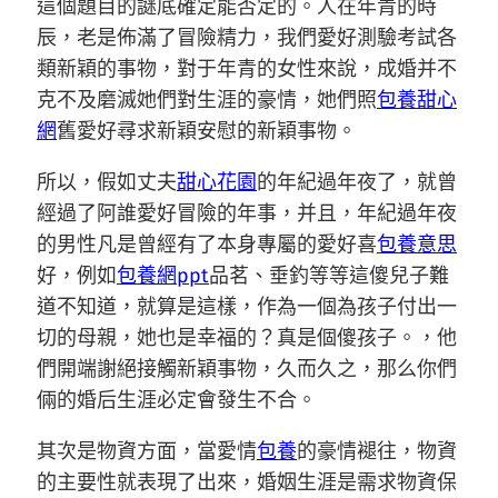
這個題目的謎底確定能否定的。人在年青的時
辰，老是佈滿了冒險精力，我們愛好測驗考試各
類新穎的事物，對于年青的女性來說，成婚并不
克不及磨滅她們對生涯的豪情，她們照
包養甜心
網
舊愛好尋求新穎安慰的新穎事物。
所以，假如丈夫
甜心花園
的年紀過年夜了，就曾
經過了阿誰愛好冒險的年事，并且，年紀過年夜
的男性凡是曾經有了本身專屬的愛好喜
包養意思
好，例如
包養網ppt
品茗、垂釣等等這傻兒子難
道不知道，就算是這樣，作為一個為孩子付出一
切的母親，她也是幸福的？真是個傻孩子。，他
們開端謝絕接觸新穎事物，久而久之，那么你們
倆的婚后生涯必定會發生不合。
其次是物資方面，當愛情
包養
的豪情褪往，物資
的主要性就表現了出來，婚姻生涯是需求物資保