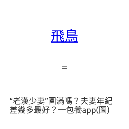
跳
至
主
要
飛鳥
內
容
“老漢少妻”圓滿嗎？夫妻年紀
差幾多最好？一包養app(圖)