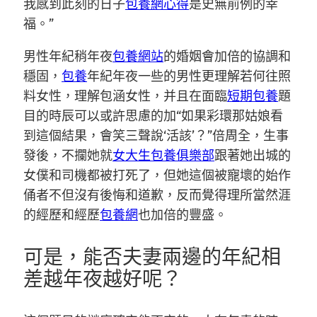
我感到此刻的日子
包養網心得
是史無前例的幸
福。”
男性年紀稍年夜
包養網站
的婚姻會加倍的協調和
穩固，
包養
年紀年夜一些的男性更理解若何往照
料女性，理解包涵女性，并且在面臨
短期包養
題
目的時辰可以或許思慮的加“如果彩環那姑娘看
到這個結果，會笑三聲說‘活該’？”倍周全，生事
發後，不攔她就
女大生包養俱樂部
跟著她出城的
女僕和司機都被打死了，但她這個被寵壞的始作
俑者不但沒有後悔和道歉，反而覺得理所當然涯
的經歷和經歷
包養網
也加倍的豐盛。
可是，能否夫妻兩邊的年紀相
差越年夜越好呢？