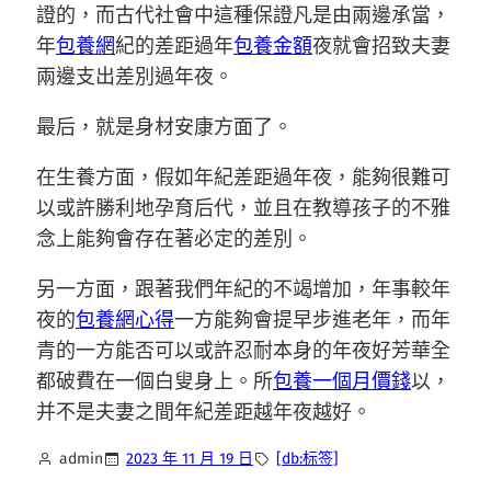
證的，而古代社會中這種保證凡是由兩邊承當，
年
包養網
紀的差距過年
包養金額
夜就會招致夫妻
兩邊支出差別過年夜。
最后，就是身材安康方面了。
在生養方面，假如年紀差距過年夜，能夠很難可
以或許勝利地孕育后代，並且在教導孩子的不雅
念上能夠會存在著必定的差別。
另一方面，跟著我們年紀的不竭增加，年事較年
夜的
包養網心得
一方能夠會提早步進老年，而年
青的一方能否可以或許忍耐本身的年夜好芳華全
都破費在一個白叟身上。所
包養一個月價錢
以，
并不是夫妻之間年紀差距越年夜越好。
admin
2023 年 11 月 19 日
[db:标签]