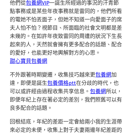
他們從
包養網VIP
一誕生所經過的事況的汗青節
點事務或是某些年夜事務就是雷同的，他們所看
的電她不怕丟面子，但她不知道一向愛面子的席
夫人怕不怕？視節目、所面臨的社會文明都是差
未幾的。在如許年夜致雷同的周遭的狀況下生長
起來的人，天然就會擁有更多配合的話題、配合
的愛好，也能更好地輿解對方的心思。
甜心寶貝包養網
不外跟著時期變遷，收集技巧越來更
包養網
加
達，即便是誕生
包養價格ptt
在分歧的時代，也
可以或許經由過程收集共享信息。
包養網
所以，
即便年紀上存在著必定的差別，我們照舊可以有
良多配合的話題。
回根結底，年紀的差距一定會給兩小我的生涯帶
來必定的未便，收集上對于夫妻兩邊年紀差距的