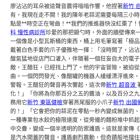
廖沾沾的耳朵被這聲音震得嗡嗡作響，他捏著
新竹 
有，我現在走不開！我的陳年老蒜泥需要每隔三小時
點是**時空正在彎曲！**我們的推進器快沒紅棗
科 慢性病診所
珍愛的那把銀勺時，外面的牆壁傳來
一個像是小型瓦斯桶的東西，桶上用毛筆寫著「極品
戴著白色手套的爪子優雅地一揮：「沒時間了，沾沾
酸氣猛地從店門口灌入，伴隨著一個狂妄自大的電子
敵，王醋狂，已經找上門了。他的宇宙冒險，被迫從
曲。一個閃閃發光、像醋罐的機器人緩緩漂浮進來，
警報。王醋狂的聲音再次響起，這次帶
新竹 超音波
化！」「你將為你那百分之五的醬油，以及百分之九
務用它
新竹 東區健檢
穿著燕尾服的小爪子
新竹 出國
的！」「它會把你的蒜泥在零點一秒內變成無菌的、
一種專業包水餃的極限速度，從旁邊的麵粉堆中抓起
中交疊，變成一個半透明的防禦護盾。這就是家傳《
是汽水開蓋的聲音。護盾劇烈震動，但奇蹟般地擋住