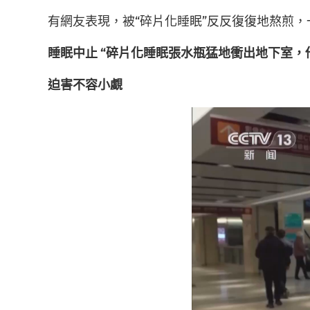
有網友表現，被“碎片化睡眠”反反復復地熬煎
睡眠中止 “碎片化睡眠張水瓶猛地衝出地下室
迫害不容小覷