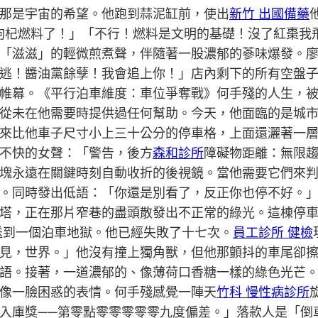
那是宇宙的希望。他跑到蒜泥缸前，使出
新竹 出國備藥
紅棗枸杞燃料了！」「不行！燃料是文明的基礎！沒了紅棗
「滋滋」的輕微煎煮聲，伴隨著一股濃郁的蔘味爆發。廖沾
逃！醬油黨餘孽！我會追上你！」店內剩下的所有空盤
帷幕。《平行泊車維度：車位爭奪戰》何手殘的人生，
從未在他需要時提供過任何幫助。今天，他面臨的是城
來比他車子尺寸小上三十公分的停車格，上面還灑著一
不快的女聲：「警告，後方
森和診所
障礙物距離：無限
塊永遠在關鍵時刻自動收折的後視鏡。當他需要它們來
。同時發出低語：「你還是別看了，反正你也停不好。
塔，正在那片窄巷的盡頭散發出不正常的綠光。這棟停
送到一個泊車地獄。他已經失敗了十七次。
員工診所 健檢
見，世界。」他沒有撞上獨角獸，但他那顫抖的車尾卻
語。接著，一道濃郁的、像薄荷口香糖一樣的綠色光芒
像一臉困惑的表情。何手殘感覺一陣天
竹科 慢性病診所
入庫獎——第零點零零零零零九度偏差。」落款人是「倒