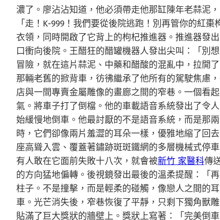
濃了。廖沾沾知道，他必須帶走他那缸陳年老蒜泥，
「走！K-999！我們要從後院逃跑！別再管你的
衣領，同時開啟了它背上的枸杞推進器。推進器發出
口衝向後院。王醋狂的醋罐機器人發出尖叫：「別想
冒險，就在這片蒜泥、中藥和醋酸的混亂中，拉開了
那輛老舊的掀背車，彷彿繼承了他所有的駕駛焦慮，
店與一間專賣金屬雕像的畫廊之間的窄巷。一個看起
氣。將車子打了倒檔。他的車載語音系統發出了令人
始緩慢地倒車。他最討厭的不是語音系統，而是那兩
時，它們卻像兩片羞澀的耳朵一樣，優雅地縮了回去
座高聳入雲、覆蓋著鏽跡斑斑鐵網的多層機械式停車
有人敢在它面前失敗十八次，就會被
新竹 家醫科
傳
的方向猛地偏轉。後視鏡發出最後的溫柔提醒：「再
柱子。不是撞擊，而是輕柔的碰觸，像戀人之間的耳
車。光芒消失後，窄巷恢復了平靜，只剩下獨角獸雕
貼滿了巨大獎狀的牆壁上。獎狀上寫著：「完美倒車