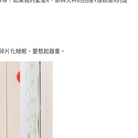
等！如果我的愛是X，那林天秤的回應Y應該是X的虛
現碎片化睡眠，要惹起器重。