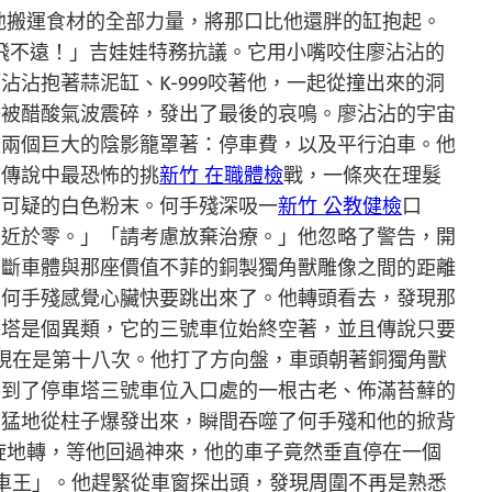
他搬運食材的全部力量，將那口比他還胖的缸抱起。
我飛不遠！」吉娃娃特務抗議。它用小嘴咬住廖沾沾的
沾抱著蒜泥缸、K-999咬著他，一起從撞出來的洞
子被醋酸氣波震碎，發出了最後的哀鳴。廖沾沾的宇宙
被兩個巨大的陰影籠罩著：停車費，以及平行泊車。他
市傳說中最恐怖的挑
新竹 在職體檢
戰，一條夾在理髮
層可疑的白色粉末。何手殘深吸一
新竹 公教健檢
口
趨近於零。」「請考慮放棄治療。」他忽略了警告，開
判斷車體與那座價值不菲的銅製獨角獸雕像之間的距離
」何手殘感覺心臟快要跳出來了。他轉頭看去，發現那
車塔是個異類，它的三號車位始終空著，並且傳說只要
現在是第十八次。他打了方向盤，車頭朝著銅獨角獸
擦到了停車塔三號車位入口處的一根古老、佈滿苔蘚的
。猛地從柱子爆發出來，瞬間吞噬了何手殘和他的掀背
旋地轉，等他回過神來，他的車子竟然垂直停在一個
車王」。他趕緊從車窗探出頭，發現周圍不再是熟悉