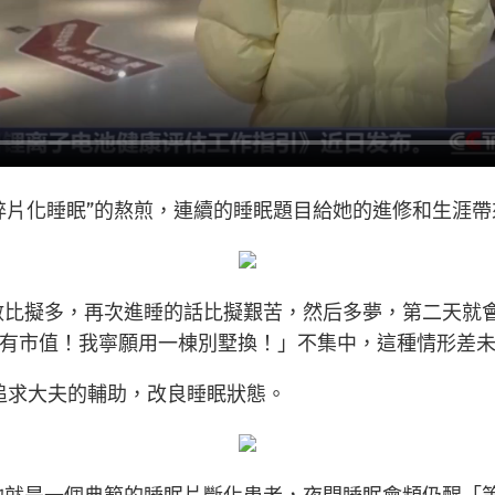
碎片化睡眠”的熬煎，連續的睡眠題目給她的進修和生涯
數比擬多，再次進睡的話比擬艱苦，然后多夢，第二天就
有市值！我寧願用一棟別墅換！」不集中，這種情形差
追求大夫的輔助，改良睡眠狀態。