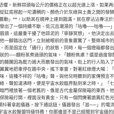
深層恐懼。新鮮蒜頭每公斤的價格正在以超光速上漲，如果
從缸底撈起一坨濃稠的、顏色介於灰綠與土黃之間的發
的震動」**，以助其在精神上達到圓滿。就在廖沾沾專注
發出了一個持續不斷、低沉且潮濕的「咕嚕——咕嚕——
眉頭，這嚴重干擾了他蒜泥的「寧靜冥想」。他決定出
他一腳踏出店門，立刻被眼前的景象震驚了。整條城市
，而是固定在「通行」的狀態，同時，每一個燈箱都發
狀的——麵粉蒸煮過頭的氣味。「麵粉焦慮？還是過度發
的麵團因為壓力過大而散發出的氣味。街上的行人陷入
翼翼地把車停在路中央，搖下車窗，對著紅綠燈大喊：
味，這種不祥的「咕嚕」聲，與他兒時聽到的家傳預言
綠、聲如湯沸時，便是宇宙水餃臨界點到來之時。」「七
暗門裡放著一個老舊的、像是古代金屬保險箱的東西。
保險箱打開，裡面沒有黃金，只有一個閃爍著詭異紅色
顫抖著拿起儀器，按下通話鈕。儀器發出「滋——」的電
9！宇宙水餃聯盟特級特務！你那邊是不是已經聞到宇宙級