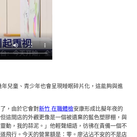
幾年兒童、青少年也會呈現睡眠碎片化，這能夠與進
重了，由於它會對
新竹 在職體檢
安康形成比擬年夜的
，但這間店的外觀更像是一個被遺棄的藍色塑膠棚，與
夠靈動，我的蒜泥。」他輕聲細語，彷彿在責備一個不
繞道飛行。今天的營業額是：零。廖沾沾不安的不是店