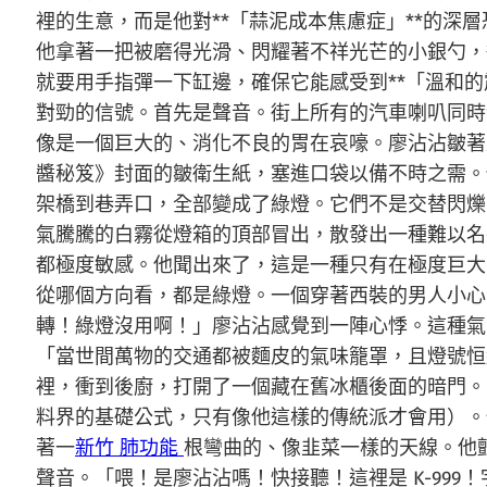
裡的生意，而是他對**「蒜泥成本焦慮症」**的
他拿著一把被磨得光滑、閃耀著不祥光芒的小銀勺，
就要用手指彈一下缸邊，確保它能感受到**「溫和
對勁的信號。首先是聲音。街上所有的汽車喇叭同時
像是一個巨大的、消化不良的胃在哀嚎。廖沾沾皺著
醬秘笈》封面的皺衛生紙，塞進口袋以備不時之需。
架橋到巷弄口，全部變成了綠燈。它們不是交替閃爍
氣騰騰的白霧從燈箱的頂部冒出，散發出一種難以名
都極度敏感。他聞出來了，這是一種只有在極度巨大
從哪個方向看，都是綠燈。一個穿著西裝的男人小心
轉！綠燈沒用啊！」廖沾沾感覺到一陣心悸。這種氣
「當世間萬物的交通都被麵皮的氣味籠罩，且燈號恒
裡，衝到後廚，打開了一個藏在舊冰櫃後面的暗門。
料界的基礎公式，只有像他這樣的傳統派才會用）。
著一
新竹 肺功能
根彎曲的、像韭菜一樣的天線。他
聲音。「喂！是廖沾沾嗎！快接聽！這裡是 K-99