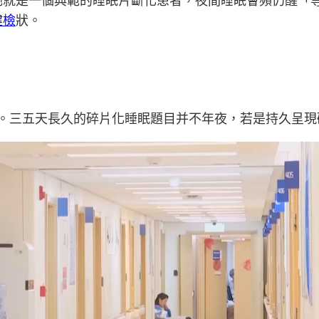
她就是一個典範的睡眠片斷化患者，夜間睡眠會頻仍醒「等
健檢
狀。
”。三五天長久的碎片化睡眠題目并不年夜，若是持久呈