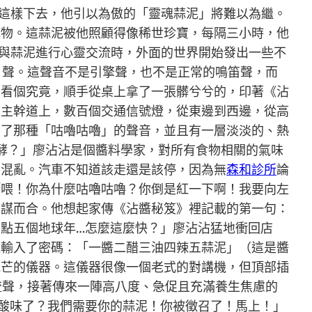
再這樣下去，他引以為傲的「靈魂蒜泥」將難以為繼。
酵物。這蒜泥被他照顧得像稀世珍寶，每隔三小時，他
於與蒜泥進行心靈交流時，外面的世界開始發出一些不
」聲。這聲音不是引擎聲，也不是正常的鳴笛聲，而
去看個究竟，順手從桌上拿了一張髒兮兮的，印著《沾
的主幹道上，數百個交通信號燈，從東邊到西邊，從高
出了那種「咕嚕咕嚕」的聲音，並且有一層淡淡的、熱
酵？」廖沾沾是個醬料學家，對所有食物相關的氣味
了混亂。汽車不知道該走還是該停，因為無
森和診所
論
「喂！你為什麼咕嚕咕嚕？你倒是紅一下啊！我要向左
不謀而合。他想起家傳《沾醬秘笈》裡記載的第一句：
點五個地球年…怎麼這麼快？」廖沾沾猛地衝回店
他輸入了密碼：「一醬二醋三油四辣五蒜泥」（這是醬
光芒的儀器。這儀器很像一個老式的對講機，但頂部插
流聲，接著傳來一陣高八度、急促且充滿養生焦慮的
的酸味了？我們需要你的蒜泥！你被徵召了！馬上！」