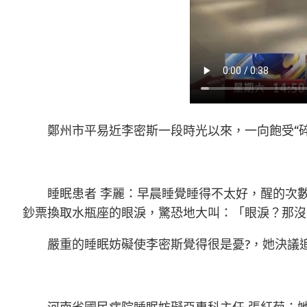
鄭州市平易近李密斯一段時光以來，一向飽受“
睡眠患者 李麗：早晨睡覺睡得不太好，醒的次
鈔票換取水瓶座的眼淚，驚恐地大叫：「眼淚？那沒
嚴重的睡眠妨礙使李密斯覺得很是憂?，她決議