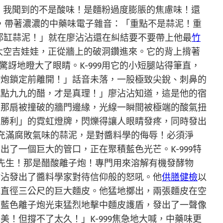
！我聞到的不是酸味！是麵粉過度膨脹的焦慮味！還
聲，帶著濃濃的中藥味電子雜音：「重點不是蒜泥！重
你那缸蒜泥！」就在廖沾沾還在糾結要不要帶上他最
竹
太空吉娃娃，正從牆上的破洞鑽進來。它的背上揹著
驚訝地瞪大了眼睛。K-999用它的小短腿站得筆直，
子炮鎖定前離開！」話音未落，一股極致尖銳、刺鼻的
九點九九的醋，才是真理！」廖沾沾知道，這是他的宿
了那扇被撞破的牆門邊緣，光線一瞬間被極端的酸氣扭
大勝利」的霓虹燈牌，閃爍得讓人眼睛發疼，同時發出
充滿腐敗氣味的蒜泥，是對醬料學的侮辱！必須淨
了一個巨大的管口，正在聚積藍色光芒。K-999特
先生！那是醋酸離子炮！專門用來溶解有機發酵物
沾沾發出了醬料學家對待信仰般的怒吼。他
供膳健檢
以
成直徑三公尺的巨大麵皮。他猛地擲出，兩張麵皮在空
。藍色離子炮光束猛烈地擊中麵皮護盾，發出了一聲像
！但撐不了太久！」K-999焦急地大喊，中藥味更