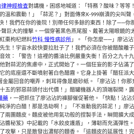
自律神經檢查
對講機，困惑地喊道：「特務？酸味？等等
的溫和震動！」「蒜泥？」對面傳來K-999崩潰的尖叫
了！快！我們在你的後院！別帶任何多餘的東西！除了——
一聲巨大的撞擊。一個穿著黑色燕尾服、戴著太陽眼鏡的
紅棗枸杞燃料
竹科 慢性病診所
」。「你怎麼——」廖沾沾
先生！宇宙水餃快要拉肚子了！我們必須在你被醋酸離
音效：「警告！這裡的醬油比例嚴重失衡！百分之九十
他對蒜泥的焦慮中，正式開始了。一個狂妄的影子佔滿
它的底座還不斷噴射著白色醋霧。它身上掛著「醋狂派
著金屬回音的嘲弄，刺耳得像是磨砂紙。「廖沾沾！你那
十五的邪惡蒜頭付出代價！」醋罐機器人的頂端裂開，露出
備藥
，一把抓住了廖沾沾的褲腳催促著他。「快點！沾沾
純淨的白醋！那是浩劫啊！」「不准動我的蒜泥！」廖
了兩團麵皮。麵皮被他用氣功般的捏製手法，瞬間擴大
沾醬秘笈》中記載的「水餃皮護盾」，薄韌而充滿彈性
了攻擊，只是散發出濃郁的麵香。「這麵皮的延展性！完美