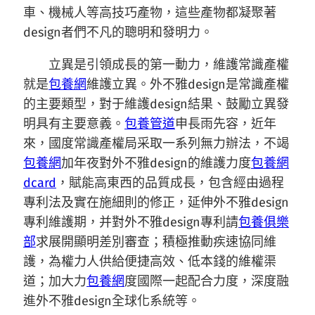
車、機械人等高技巧產物，這些產物都凝聚著
design者們不凡的聰明和發明力。
立異是引領成長的第一動力，維護常識產權
就是
包養網
維護立異。外不雅design是常識產權
的主要類型，對于維護design結果、鼓勵立異發
明具有主要意義。
包養管道
申長雨先容，近年
來，國度常識產權局采取一系列無力辦法，不竭
包養網
加年夜對外不雅design的維護力度
包養網
dcard
，賦能高東西的品質成長，包含經由過程
專利法及實在施細則的修正，延伸外不雅design
專利維護期，并對外不雅design專利請
包養俱樂
部
求展開顯明差別審查；積極推動疾速協同維
護，為權力人供給便捷高效、低本錢的維權渠
道；加大力
包養網
度國際一起配合力度，深度融
進外不雅design全球化系統等。