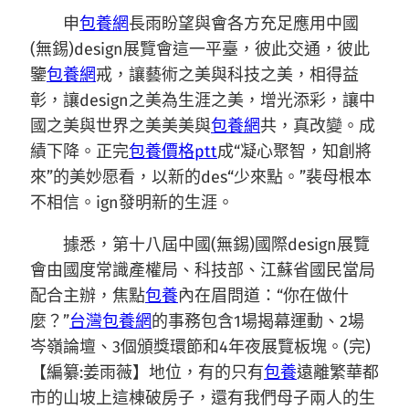
申
包養網
長雨盼望與會各方充足應用中國
(無錫)design展覽會這一平臺，彼此交通，彼此
鑒
包養網
戒，讓藝術之美與科技之美，相得益
彰，讓design之美為生涯之美，增光添彩，讓中
國之美與世界之美美美與
包養網
共，真改變。成
績下降。正完
包養價格ptt
成“凝心聚智，知創將
來”的美妙愿看，以新的des“少來點。”裴母根本
不相信。ign發明新的生涯。
據悉，第十八屆中國(無錫)國際design展覽
會由國度常識產權局、科技部、江蘇省國民當局
配合主辦，焦點
包養
內在眉問道：“你在做什
麼？”
台灣包養網
的事務包含1場揭幕運動、2場
岑嶺論壇、3個頒獎環節和4年夜展覽板塊。(完)
【編纂:姜雨薇】地位，有的只有
包養
遠離繁華都
市的山坡上這棟破房子，還有我們母子兩人的生