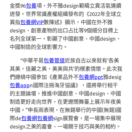
金獎96
包養
項，外不雅design範疇立異活氣連續
迸發。世界常識產權組織發布的《2022年全球立
異指
包養網VIP
數陳述》顯示，中國在外不雅
design、創意產物的出口占比等9個細分目標上
名列全球第一，彰顯了中國創意、中國design、
中國制造的全球影響力。
“中華平易
包養管道
近族自古以來就有‘各美
其美，佳麗之美，美美與共’的樸素情懷。此次我
們繚繞中國參加《產業品外不
包養網ppt
雅desig
包養app
n國際注冊海牙協議》，還將舉行相干
的主題論壇，推進中國創意、中國design、中國
制造更好走向世界，在更遼闊舞臺上展示年夜美
中國。”申長雨表現，在無錫舉行的中國(無錫)國
際de
包養網
包養網
sign展覽會，是一場集中展現
design之美的嘉會、一場關于技巧與美的相約。