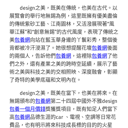
design之美，既美在傳統，也美在古代。以
展覽會的舉行地無錫為例，這里既擁有優美盡倫
的傳統紫砂工藝、江南園林，又活潑展現著“風
華江蘇”和“創意無錫”的古代風度，表現了傳統之
美
包養網
向站在藍玉華身邊的丫鬟彩秀，整個後
背都被冷汗浸濕了。她很想提醒花壇
包養網
後面
的兩個人，告訴他們
包養網
，這裡除
包養網
了他
們之外，還有產業之美的跨時空延續，展示了藝
術之美與科技之美的交相照映、深度融會，彰顯
了奇特的美學底蘊和文明內在。
design之美，既美在當下，也美在將來。在
無錫頒布的
包養網
第二十四屆中國外不雅design
包養一個月價錢
獎獲獎項目，既有知足人們當下
高
包養網
品德生涯的car 、電視、空調等日常花
費品，也有明示將來科技成長標的目的的火星