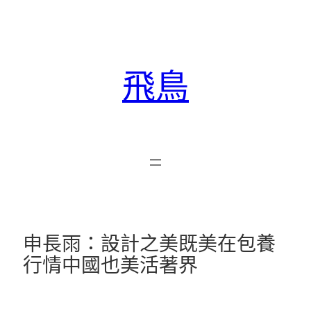
跳
至
主
要
飛鳥
內
容
申長雨：設計之美既美在包養
行情中國也美活著界