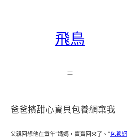
跳
至
主
要
飛鳥
內
容
爸爸擯甜心寶貝包養網棄我
父親回想他在童年“媽媽，寶寶回來了。”
包養網