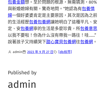
包養金額
想。至於問題的根源，無需猜測，80%
與新婚媳婦有關。驚奇地問。“她認為有
包養情
婦
一個好婆婆肯定是主要原因，其次是因為之前
的生活經歷
包養
包養網
讓她明白了這種平凡、安
定、安
包養網
寧的生活是多麼珍貴，所
包養意思
以我不要啦！你為什么沒有帶我一路往！哇……”
說著孩子又持續哭下
甜心寶貝包養網
往
包養網
。
admin
2023 年 9 月 27 日
[db:标签]
Published by
admin