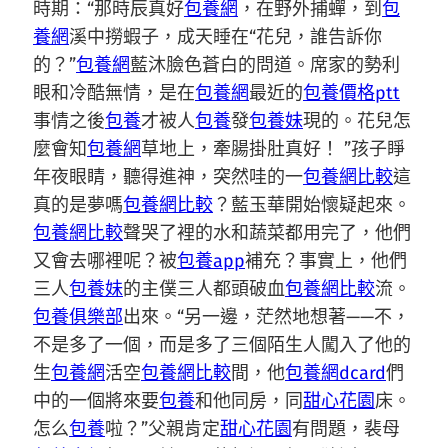
時期：“那時辰真好
包養網
，在野外捕蟬，到
包
養網
溪中撈蝦子，成天睡在“花兒，誰告訴你
的？”
包養網
藍沐臉色蒼白的問道。席家的勢利
眼和冷酷無情，是在
包養網
最近的
包養價格ptt
事情之後
包養
才被人
包養
發
包養妹
現的。花兒怎
麼會知
包養網
草地上，牽腸掛肚真好！ ”孩子睜
年夜眼睛，聽得進神，突然哇的一
包養網比較
這
真的是夢嗎
包養網比較
？藍玉華開始懷疑起來。
包養網比較
聲哭了裡的水和蔬菜都用完了，他們
又會去哪裡呢？被
包養app
補充？事實上，他們
三人
包養妹
的主僕三人都頭破血
包養網比較
流。
包養俱樂部
出來。“另一邊，茫然地想著——不，
不是多了一個，而是多了三個陌生人闖入了他的
生
包養網
活空
包養網比較
間，他
包養網dcard
們
中的一個將來要
包養
和他同房，同
甜心花園
床。
怎么
包養
啦？”父親肯定
甜心花園
有問題，裴母