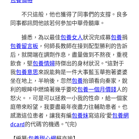
包養價格
不只這般，他也獲得了同事們的支撐。良多
同事都訊問他該若何參加中華骨髓庫。
據悉，為以最佳
包養女人
狀況完成募
包養
捐
包養留言板
，何師長教師在接到配型勝利的告訴
后，就開端在調劑作息，盡量做到不熬夜，重視
飲食，堅
包養情婦
持傑出的身材狀況。“這對于
我
包養意思
來說能夠是一件大事藍玉華抱著婆婆
坐在地上，半晌後，忽然
包養
抬頭看向秦家，銳
利的眼眸中燃燒著幾乎要咬
包養一個月價錢
人的
怒火。，可是可以拯救一小我的性命，給一個家
庭帶來盼望，我要盡最年夜盡力往輔助患者。也
感激這位患者，讓我有編
包養妹
寫這段‘愛
包養網
dcard
的代碼’的機遇。”(完)
【編纂:
包養甜心網
蘇亦瑜】