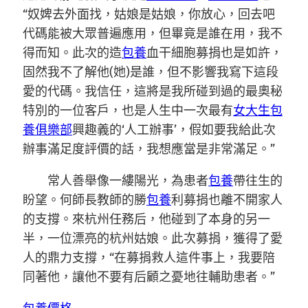
“奴婢去外面找，姑娘是姑娘，你放心，回去吧
代碼能被大眾普遍應用，但畢竟是誰在用，我不
得而知。此次的造
包養
血干細胞募捐也是如許，
固然我不了解他(她)是誰，但不影響我寫下這段
愛的代碼。我信任，這將是我所碰到過的最奧秘
特別的一位客戶，也是人生中一次最有
女大生包
養俱樂部
興趣義的‘人工辦事’，假如要我給此次
辦事滿足度評價的話，我想應當是非常滿足。”
常人善舉像一縷陽光，為患者
包養
帶往生的
盼望。何師長教師的勝
包養
利募捐也離不開家人
的支撐。來杭州任務后，他碰到了本身的另一
半，一位漂亮的杭州姑娘。此次募捐，獲得了愛
人的鼎力支撐，“在募捐救人這件事上，我要陪
同著他，讓他不要有后顧之憂地往輔助患者。”