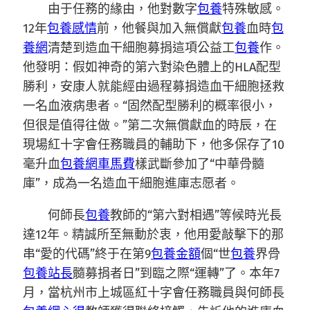
由于任務的緣由，他對數字
包養
特殊敏感。
12年
包養感情
前，他餐與加入無償獻
包養
血時
包
養網
清楚到造血干細胞募捐這項公益工
包養
作。
他發明：假如神奇的第六對染色體上的HLA配型
勝利，安康人就能經由過程募捐造血干細胞拯救
一名血液病患者。“固然配型勝利的概率很小，
但很是值得往做。”第二次無償獻血的時辰，在
現場紅十字會任務職員的輔助下，他多保存了10
毫升血
包養網車馬費
樣武斷參加了“中華骨髓
庫”，成為一名造血干細胞進庫志愿者。
何師長
包養
教師的“第六對相遇”等候時光長
達12年。精誠所至無動於衷，他用愛敲擊下的那
串“愛的代碼”終于在第9
包養金額
個“世
包養
界骨
包養站長
髓募捐者日”到臨之際“運轉”了。本年7
月，當杭州市上城區紅十字會任務職員與何師長