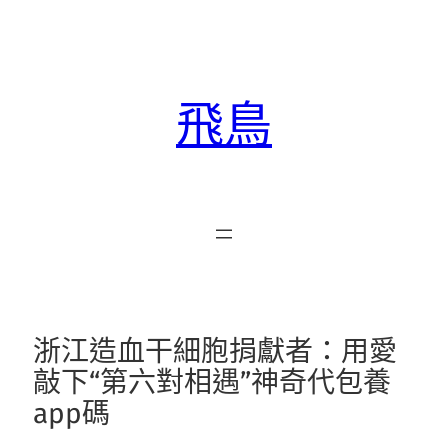
跳
至
主
要
飛鳥
內
容
浙江造血干細胞捐獻者：用愛
敲下“第六對相遇”神奇代包養
app碼