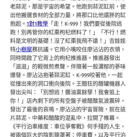
老蒜泥，那是宇宙的希望。他跑到蒜泥缸前，使
出他搬運食材的全部力量，將那口比他還胖的缸
抱起。
1對1教學
「走！K-999！我們要從後院逃
跑！別再管你的紅棗枸杞燃料了！」「不行！燃
料是文明的基礎！沒了紅棗我飛不遠！」吉娃娃
特
小樹屋
務抗議。它用小嘴咬住廖沾沾的衣領，
同時開啟了它背上的枸杞推進器。推進器發出
「滋滋」的輕微煎煮聲，伴隨著一股濃郁的蔘味
爆發。廖沾沾抱著蒜泥缸、K-999咬著他，一起
從撞出來的洞口衝向後院。王醋狂的醋罐機器人
發出尖叫：「別想逃！醬油黨餘孽！我會追上
你！」店內剩下的所有空盤子被醋酸氣波震碎，
發出了最後的哀鳴。廖沾沾的宇宙冒險，就在這
片蒜泥、中藥和醋酸的混亂中，拉開了帷幕。
《平行泊車維度：車位爭奪戰》何手殘的人生，
被兩個巨大的陰影籠罩著：停車費，以及平行泊