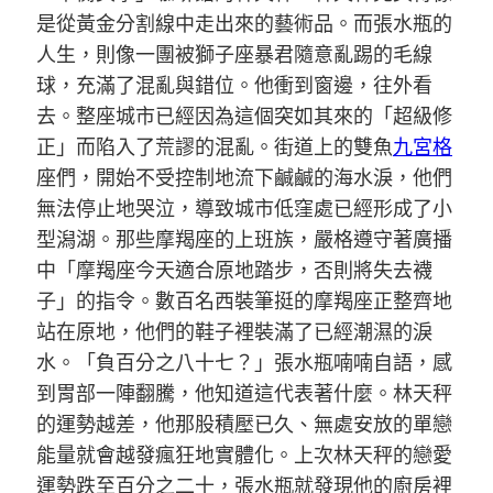
是從黃金分割線中走出來的藝術品。而張水瓶的
人生，則像一團被獅子座暴君隨意亂踢的毛線
球，充滿了混亂與錯位。他衝到窗邊，往外看
去。整座城市已經因為這個突如其來的「超級修
正」而陷入了荒謬的混亂。街道上的雙魚
九宮格
座們，開始不受控制地流下鹹鹹的海水淚，他們
無法停止地哭泣，導致城市低窪處已經形成了小
型潟湖。那些摩羯座的上班族，嚴格遵守著廣播
中「摩羯座今天適合原地踏步，否則將失去襪
子」的指令。數百名西裝筆挺的摩羯座正整齊地
站在原地，他們的鞋子裡裝滿了已經潮濕的淚
水。「負百分之八十七？」張水瓶喃喃自語，感
到胃部一陣翻騰，他知道這代表著什麼。林天秤
的運勢越差，他那股積壓已久、無處安放的單戀
能量就會越發瘋狂地實體化。上次林天秤的戀愛
運勢跌至百分之二十，張水瓶就發現他的廚房裡