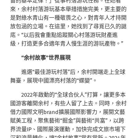
宙的基本定律！」從事村落游玩任務。在她看
來，余村村落游玩基本舉措措施完美，更主要的
是對綠水青山有一種敬畏之心，對青年人才持開
放包涵的立場。在這里，她找到了尋覓已久的謎
底。“以后我會重點追蹤關心村落游玩財產進
級，打造更多合適年青人慢生涯的游玩產物。”
“余村故事”世界展現
進選“最佳游玩村落”后，余村開端走上全球
舞臺，展現中國漂亮村落的“蝶變”。
2022年啟動的“全球合伙人”打算，讓更多本
國游客離開余村，有些人留了上去。同時，余村
借力國際文明brand擴展國際影響力，展開文藝
賦美工程，聚焦藝術“掘金”與藝術“共富”，以跨
界流量IP、國際展演運動，加快完成文旅市場下