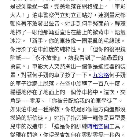
是被測量過一樣，完美地落在網格線上。「車影
大人！」泊車警察們立刻立正站好，連測量尺都
顫抖著不敢發出聲音。她走到何手殘面前，輕蔑
地掃了一眼他那輛垂直貼在牆上的掀背車，語氣
冰冷。「新手，你的車技像一團混亂的毛線球。
你污染了泊車維度的純粹性。」「但你的後視鏡
貼紙——『永不放棄』，讓我看到了一絲愚蠢的
勇氣。」車影大人突然掏出一個像是遙控器的裝
置，對著何手殘的車子按了一下。
九宮格
何手殘
的車子從牆上脫落，在空中旋轉了一百八十度，
穩穩地停在了地面上的一個停車格中。這次，夾
角是——零度。「你被分配給我的泊車學徒了。
如果泊車是一種宗教，你就是那個連方向盤都沒
摸過的新信徒。」她指了指旁邊一輛像是巨型嬰
兒車的改造車：「這是你的訓練
時租空間
工具，
從現在開始，你得學會如何在零點零零一秒內，