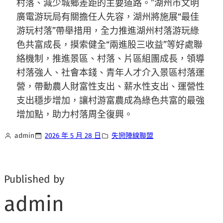
村落、減少城鄉差距的主要道路。”湖州市文明
廣電游玩局有關擔任人先容，湖州將施展“最佳
游玩村落”帶舉措用，全力推進湖州村落游玩綠
色共富成長，摸索健全“兩進股三收益”等好處聯
絡機制，推進景區、村落、片區組團成長，領導
村落強人、社會本錢、青年人才介入景區村落運
營，帶動農人財富性支出、薪水性支出、運營性
支出穩步增加，讓村游富農成為綠色共富的最強
增加點，助力村落周全復興。
admin
2026 年 5 月 28 日
失戀陣線聯盟
Published by
admin