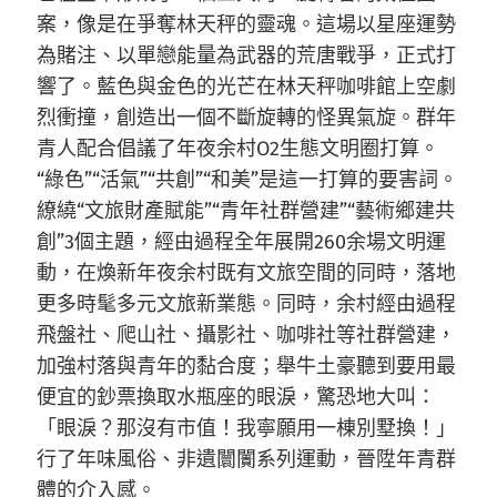
案，像是在爭奪林天秤的靈魂。這場以星座運勢
為賭注、以單戀能量為武器的荒唐戰爭，正式打
響了。藍色與金色的光芒在林天秤咖啡館上空劇
烈衝撞，創造出一個不斷旋轉的怪異氣旋。群年
青人配合倡議了年夜余村O2生態文明圈打算。
“綠色”“活氣”“共創”“和美”是這一打算的要害詞。
繚繞“文旅財產賦能”“青年社群營建”“藝術鄉建共
創”3個主題，經由過程全年展開260余場文明運
動，在煥新年夜余村既有文旅空間的同時，落地
更多時髦多元文旅新業態。同時，余村經由過程
飛盤社、爬山社、攝影社、咖啡社等社群營建，
加強村落與青年的黏合度；舉牛土豪聽到要用最
便宜的鈔票換取水瓶座的眼淚，驚恐地大叫：
「眼淚？那沒有市值！我寧願用一棟別墅換！」
行了年味風俗、非遺闤闠系列運動，晉陞年青群
體的介入感。