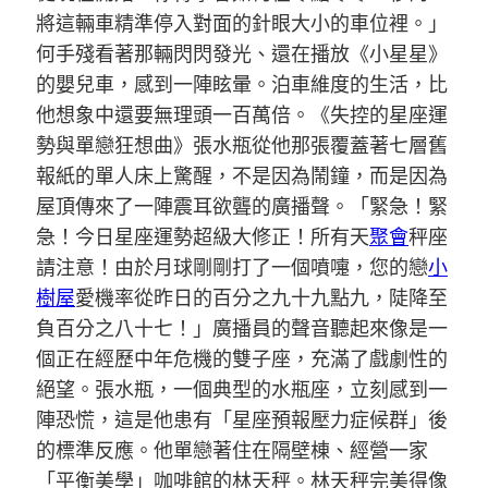
將這輛車精準停入對面的針眼大小的車位裡。」
何手殘看著那輛閃閃發光、還在播放《小星星》
的嬰兒車，感到一陣眩暈。泊車維度的生活，比
他想象中還要無理頭一百萬倍。《失控的星座運
勢與單戀狂想曲》張水瓶從他那張覆蓋著七層舊
報紙的單人床上驚醒，不是因為鬧鐘，而是因為
屋頂傳來了一陣震耳欲聾的廣播聲。「緊急！緊
急！今日星座運勢超級大修正！所有天
聚會
秤座
請注意！由於月球剛剛打了一個噴嚏，您的戀
小
樹屋
愛機率從昨日的百分之九十九點九，陡降至
負百分之八十七！」廣播員的聲音聽起來像是一
個正在經歷中年危機的雙子座，充滿了戲劇性的
絕望。張水瓶，一個典型的水瓶座，立刻感到一
陣恐慌，這是他患有「星座預報壓力症候群」後
的標準反應。他單戀著住在隔壁棟、經營一家
「平衡美學」咖啡館的林天秤。林天秤完美得像