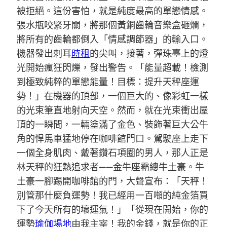
被拒絕。這份害怕，就是純度最高的單戀情感。
張水瓶咬緊牙關，將那個黃銅齒輪音樂盒砸爛，
將所有的齒輪都倒入「情感調節器」的輸入口。
機器發出刺耳
時租
的尖叫，接著，彈珠臺上的燈
光開始瘋狂閃爍，發出警告。「能量超載！檢測
到極致純粹的單戀能量！目標：提升天秤座運
勢！」在機器的頂部，一個巨大的、像彩虹一樣
的光束筆直地射向天空。然而，就在光束衝出屋
頂的一瞬間，一輛塗滿了金色、裝飾著巨大公牛
角的悍馬車猛地停在咖啡館門口。駕駛座上走下
一個全身肌肉、戴著鑽石項圈的男人，那人正是
林天秤的狂熱追求者——金牛座霸總牛土豪。牛
土豪一腳踢開咖啡館的門，大聲宣布：「天秤！
別管那什麼負運勢！我已經用一百噸的純金箔買
下了今天所有的壞運氣！」「從現在開始，你的
運勢
瑜伽場地
由我主宰！我的金錢，就是你的正