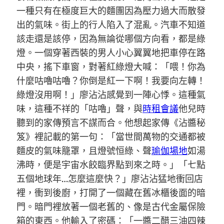
一種只有在極度巨大的麵團因為壓力過大而散發
出的氣味。街上的行人陷入了混亂。汽車不知道
該走還是該停，因為無論從哪個方向看，都是綠
燈。一個穿著西裝的男人小心翼翼地把車停在路
中央，搖下車窗，對著紅綠燈大喊：「喂！你為
什麼咕嚕咕嚕？你倒是紅一下啊！我要向左轉！
綠燈沒用啊！」廖沾沾感覺到一陣心悸。這種氣
味，這種不祥的「咕嚕」聲，與
時租會議
他兒時
聽到的家傳預言不謀而合。他想起家傳《沾醬秘
笈》裡記載的第一句：「當世間萬物的交通都被
麵皮的氣味籠罩，且燈號恒綠、聲
瑜伽場地
如湯
沸時，便是宇宙水餃臨界點到來之時。」「七點
五個地球年…怎麼這麼快？」廖沾沾猛地衝回店
裡，衝到後廚，打開了一個藏在舊冰櫃後面的暗
門。暗門裡放著一個老舊的、像是古代金屬保險
箱的東西。他輸入了密碼：「一醬二醋三油四辣