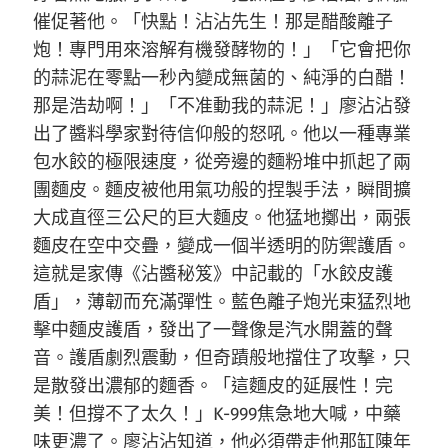
催促著他。「快點！沾沾先生！那是醋酸離子
炮！專門用來溶解有機發酵物的！」「它會把你
的蒜泥在零點一秒內變成無菌的、純淨的白醋！
那是浩劫啊！」「不准動我的蒜泥！」廖沾沾發
出了醬料學家對待信仰般的怒吼。他以一種專業
包水餃的極限速度，從旁邊的麵粉堆中抓起了兩
團麵皮。麵皮被他用氣功般的捏製手法，瞬間擴
大成直徑三公尺的巨大麵皮。他猛地擲出，兩張
麵皮在空中交疊，變成一個半透明的防禦護盾。
這就是家傳《沾醬秘笈》中記載的「水餃皮護
盾」，薄韌而充滿彈性。藍色離子炮光束猛烈地
擊中麵皮護盾，發出了一聲像是汽水開蓋的聲
音。護盾劇烈震動，但奇蹟般地擋住了攻擊，只
是散發出濃郁的麵香。「這麵皮的延展性！完
美！但撐不了太久！」K-999焦急地大喊，中藥
味更濃了。廖沾沾知道，他必須帶走他那缸陳年