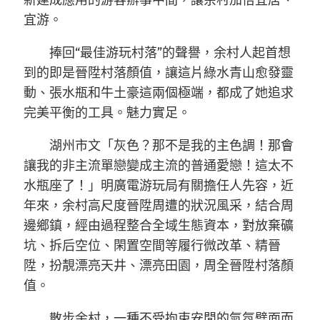
新建成應用的游客辦事中間，讓余村加倍宜居、
宜游。
捧回“最佳游玩村落”的聲譽，余村人起首想
到的即是晉陞村落顏值，讓這片綠水青山愈發靈
動、張水瓶和牛土豪這兩個極端，都成了她追求
完美平衡的工具。魅力實足。
湖州市文「灰色？那不是我的主色調！那會
讓我的非主流單戀變成主流的普通愛戀！這太不
水瓶座了！」明廣電游玩局有關擔任人先容，近
年來，余村高尺度晉陞周遭的狀況風采，結合周
邊鄉鎮，經由過程整合全域生態資本，對放棄礦
坑、拆后空位、閑置空間等履行微改革、精晉
陞，扮靚漂亮天井、漂亮田園，周全晉陞村落顏
值。
散步余村，一種不受拘束安閒的氣氛劈面而