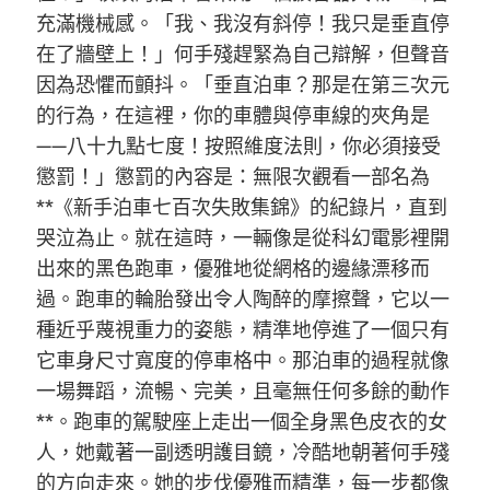
充滿機械感。「我、我沒有斜停！我只是垂直停
在了牆壁上！」何手殘趕緊為自己辯解，但聲音
因為恐懼而顫抖。「垂直泊車？那是在第三次元
的行為，在這裡，你的車體與停車線的夾角是
——八十九點七度！按照維度法則，你必須接受
懲罰！」懲罰的內容是：無限次觀看一部名為
**《新手泊車七百次失敗集錦》的紀錄片，直到
哭泣為止。就在這時，一輛像是從科幻電影裡開
出來的黑色跑車，優雅地從網格的邊緣漂移而
過。跑車的輪胎發出令人陶醉的摩擦聲，它以一
種近乎蔑視重力的姿態，精準地停進了一個只有
它車身尺寸寬度的停車格中。那泊車的過程就像
一場舞蹈，流暢、完美，且毫無任何多餘的動作
**。跑車的駕駛座上走出一個全身黑色皮衣的女
人，她戴著一副透明護目鏡，冷酷地朝著何手殘
的方向走來。她的步伐優雅而精準，每一步都像