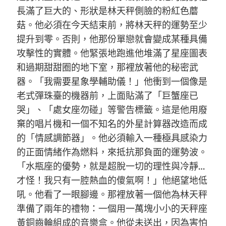
長滿了巨大的、形狀是林天秤側臉的粉紅色蘑
菇。他必須在今天結束前，將林天秤的運勢至少
提升到零。否則，他那份單戀就會變成某種具備
攻擊性的實體。他緊張地跑進他堆滿了星座圖表
和過期甜甜圈的地下室，那裡放著他的秘密武
器。「我需要星象學輔助儀！」他衝到一個像是
老式彈珠臺的機器前，上面貼滿了「巨蟹座已
哭」、「處女座勿碰」等警告標籤。這是他用廢
棄的唱片機和一個不知名的外星計算器改造而成
的「情感調節器」。他必須輸入一種極具感染力
的正面情緒作為燃料，來抵抗那負面的運勢波。
「水瓶座的優勢，就是超脫一切的理性與冷靜…
才怪！我只有一腔熱血的傻氣啊！」他絕望地低
吼。他看了一眼腳邊。那裡放著一個他為林天秤
準備了兩年的禮物：一個用一萬塊小小的天秤座
黃銅齒輪組成的音樂盒。他從未送出，因為害怕