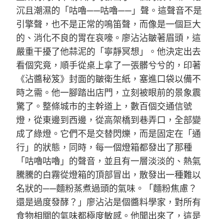
沉且潮濕的「咕嚕——咕嚕——」聲。這聲音不是
引擎聲，也不是正常的鳴笛聲，而像是一個巨大
的、消化不良的胃在哀嚎。廖沾沾皺著眉頭，這
嚴重干擾了他蒜泥的「寧靜冥想」。他決定出去
看個究竟，順手從桌上拿了一張髒兮兮的，印著
《沾醬秘笈》封面的皺衛生紙，塞進口袋以備不
時之需。他一腳踏出店門，立刻被眼前的景象震
驚了。整條城市的主幹道上，數百個交通信號
燈，從東邊到西邊，從高架橋到巷弄口，全部變
成了綠燈。它們不是交替閃爍，而是固定在「通
行」的狀態，同時，每一個燈箱都發出了那種
「咕嚕咕嚕」的聲音，並且有一層淡淡的、熱氣
騰騰的白霧從燈箱的頂部冒出，散發出一種難以
名狀的——麵粉蒸煮過頭的氣味。「麵粉焦慮？
還是過度發酵？」廖沾沾是個醬料學家，對所有
食物相關的氣味都極度敏感。他聞出來了，這是