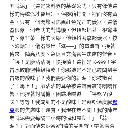
五蒜泥」（這是醬料界的基礎公式，只有像他這
樣的傳統派才會用）。保險箱打開，裡面沒有黃
金，只有一個閃爍著詭異紅色光芒的儀器。這儀
器很像一個老式的對講機，但頂部插著一根彎曲
的、像韭菜一樣的天線。他顫抖著拿起儀器，按
下通話鈕。儀器發出「滋——」的電流聲，接著
傳來一陣高八度、急促且充滿養生焦慮的聲音。
「喂！是廖沾沾嗎！快接聽！這裡是 K-999！宇
宙水餃聯盟特級特務！你那邊是不是已經聞到宇
宙級的酸味了？我們需要你的蒜泥！你被徵召
了！馬上！」廖沾沾的耳朵被這聲音震得嗡嗡作
響，他捏著對講機，困惑地喊道：「特務？酸
味？等等！我聞到的不是酸味！是麵粉過度膨
聚
會
脹的焦慮味！還有，我現在走不開！我的陳年
老蒜泥需要每隔三小時的溫和震動！」「蒜
泥？」對面傳來K-999崩潰的尖叫聲，帶著濃濃