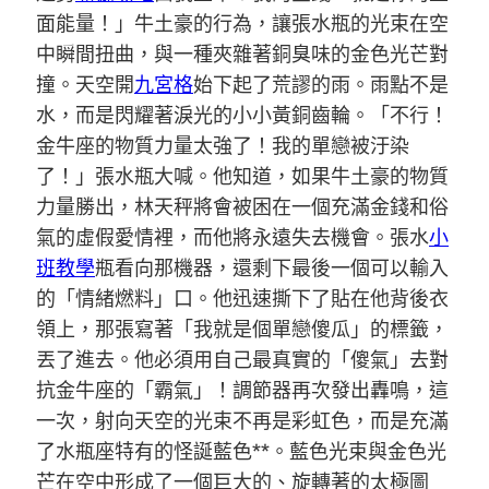
面能量！」牛土豪的行為，讓張水瓶的光束在空
中瞬間扭曲，與一種夾雜著銅臭味的金色光芒對
撞。天空開
九宮格
始下起了荒謬的雨。雨點不是
水，而是閃耀著淚光的小小黃銅齒輪。「不行！
金牛座的物質力量太強了！我的單戀被汙染
了！」張水瓶大喊。他知道，如果牛土豪的物質
力量勝出，林天秤將會被困在一個充滿金錢和俗
氣的虛假愛情裡，而他將永遠失去機會。張水
小
班教學
瓶看向那機器，還剩下最後一個可以輸入
的「情緒燃料」口。他迅速撕下了貼在他背後衣
領上，那張寫著「我就是個單戀傻瓜」的標籤，
丟了進去。他必須用自己最真實的「傻氣」去對
抗金牛座的「霸氣」！調節器再次發出轟鳴，這
一次，射向天空的光束不再是彩虹色，而是充滿
了水瓶座特有的怪誕藍色**。藍色光束與金色光
芒在空中形成了一個巨大的、旋轉著的太極圖