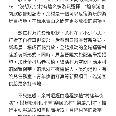
來。“沒想到余村有這么多游玩選擇。”遼寧游客
胡欣欣告知記者，余村是一個可以反復游玩的游
玩目標地，在綠水青山之間有更多放松的選項。
聚焦村落花費新形狀，余村花了不少心思，
打造了自行車俱樂部、后巷創意街區等新業態、
新場景，構成百花齊放、全體推動的全域運營村
落游玩新形式。同時，周全晉陞文旅配套舉措措
施，加速余村后巷扶植，盤活村落空間，應用村
落閑置衡宇，落地浙年夜機械人、吳均湯包、有
院兒任務室、青年換宿打算等新興項目，為游客
供給更多打卡地。
不只這般，余村還經由過程扶植“村落年夜
腦”，搭建聰明化平臺“樂居余村”“樂游余村”，推
行主動報站器和自助講授器，晉陞村落的數字