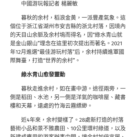
中國游玩報記者 楊麗敏
暮秋的余村，稻浪金黃，一派豐產氣象。這
個位于浙江省湖州市安吉縣的浙北村落，因境內
的天目山余脈及余村塢而得名，因“綠水青山就
是金山銀山”理念在這里初次提出而著名。2021
年12月進選“最佳游玩村落”后，余村持續進軍國
際舞臺，打造“世界的余村”。
綠水青山愈發靈動
暮秋走進余村，如在畫中游。途徑兩旁，一
側是稻田、水池，另一側是洋氣的咖啡屋、藏書
樓和天幕，遠處的竹海云霧縹緲。
近4年來，余村變樣了。28處新打造的村落
藝術小品和景不雅農田、10公里環村綠道，以及