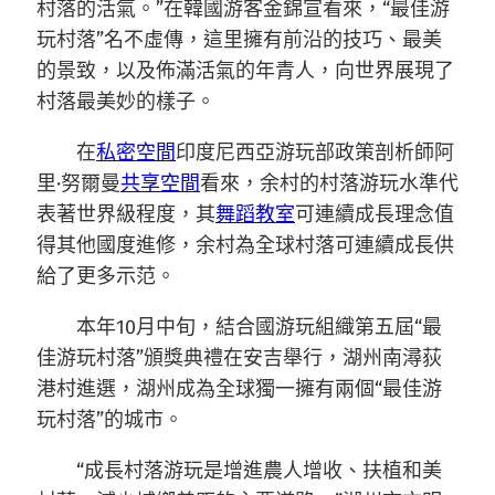
村落的活氣。”在韓國游客金錦宣看來，“最佳游
玩村落”名不虛傳，這里擁有前沿的技巧、最美
的景致，以及佈滿活氣的年青人，向世界展現了
村落最美妙的樣子。
在
私密空間
印度尼西亞游玩部政策剖析師阿
里·努爾曼
共享空間
看來，余村的村落游玩水準代
表著世界級程度，其
舞蹈教室
可連續成長理念值
得其他國度進修，余村為全球村落可連續成長供
給了更多示范。
本年10月中旬，結合國游玩組織第五屆“最
佳游玩村落”頒獎典禮在安吉舉行，湖州南潯荻
港村進選，湖州成為全球獨一擁有兩個“最佳游
玩村落”的城市。
“成長村落游玩是增進農人增收、扶植和美