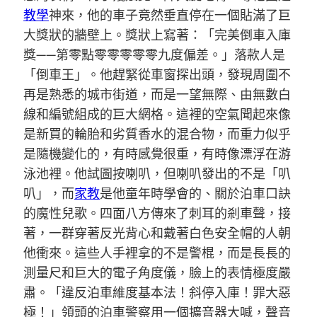
教學
神來，他的車子竟然垂直停在一個貼滿了巨
大獎狀的牆壁上。獎狀上寫著：「完美倒車入庫
獎——第零點零零零零零九度偏差。」落款人是
「倒車王」。他趕緊從車窗探出頭，發現周圍不
再是熟悉的城市街道，而是一望無際、由無數白
線和編號組成的巨大網格。這裡的空氣聞起來像
是新買的輪胎和劣質香水的混合物，而重力似乎
是隨機變化的，有時感覺很重，有時像漂浮在游
泳池裡。他試圖按喇叭，但喇叭發出的不是「叭
叭」，而
家教
是他童年時學會的、關於泊車口訣
的魔性兒歌。四面八方傳來了刺耳的剎車聲，接
著，一群穿著反光背心和戴著白色安全帽的人朝
他衝來。這些人手裡拿的不是警棍，而是長長的
測量尺和巨大的電子角度儀，臉上的表情極度嚴
肅。「違反泊車維度基本法！斜停入庫！罪大惡
極！」領頭的泊車警察用一個擴音器大喊，聲音