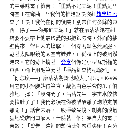
的中藥味電子雜音：「重點不是蒜泥！重點是**
時空正在彎曲！**我們的推進器快沒紅
教學場地
棗了！快！我們在你的後院！別帶任何多餘的東
西！除了——你那缸蒜泥！」就在廖沾沾還在糾
結要不要帶上他最珍愛的那把銀勺時，外面的牆
壁傳來一聲巨大的撞擊。一個穿著黑色燕尾服、
戴著太陽眼鏡的太空吉娃娃，正從牆上的破洞鑽
進來。它的背上揹著一
分享
個像是小型瓦斯桶的
東西，桶上用毛筆寫著「極品紅棗枸杞燃料」。
「你怎麼——」廖沾沾驚訝地瞪大了眼睛。K-999
用它的小短腿站得筆直，戴著白色手套的爪子優
雅地一揮：「沒時間了，沾沾先生！宇宙水餃快
要拉肚子了！我們必須在你被醋酸離子炮鎖定前
離開！」話音未落，一股極致尖銳、刺鼻的酸氣
猛地從店門口灌入，伴隨著一個狂妄自大的電子
音效：「警告！這裡的醬油比例嚴重失衡！百分