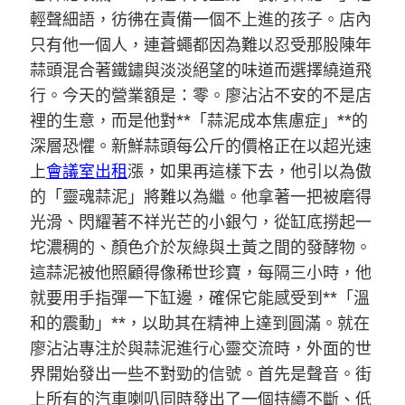
輕聲細語，彷彿在責備一個不上進的孩子。店內
只有他一個人，連蒼蠅都因為難以忍受那股陳年
蒜頭混合著鐵鏽與淡淡絕望的味道而選擇繞道飛
行。今天的營業額是：零。廖沾沾不安的不是店
裡的生意，而是他對**「蒜泥成本焦慮症」**的
深層恐懼。新鮮蒜頭每公斤的價格正在以超光速
上
會議室出租
漲，如果再這樣下去，他引以為傲
的「靈魂蒜泥」將難以為繼。他拿著一把被磨得
光滑、閃耀著不祥光芒的小銀勺，從缸底撈起一
坨濃稠的、顏色介於灰綠與土黃之間的發酵物。
這蒜泥被他照顧得像稀世珍寶，每隔三小時，他
就要用手指彈一下缸邊，確保它能感受到**「溫
和的震動」**，以助其在精神上達到圓滿。就在
廖沾沾專注於與蒜泥進行心靈交流時，外面的世
界開始發出一些不對勁的信號。首先是聲音。街
上所有的汽車喇叭同時發出了一個持續不斷、低