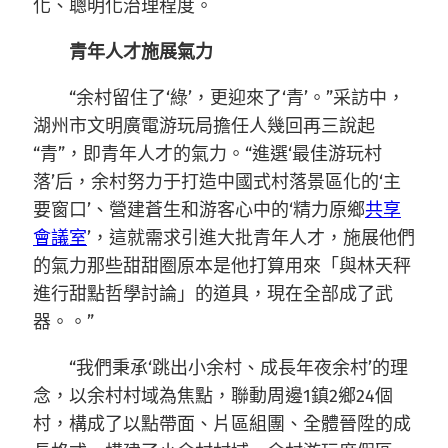
化、聰明化治理程度。
青年人才施展氣力
“余村留住了‘綠’，更迎來了‘青’。”采訪中，
湖州市文明廣電游玩局擔任人幾回再三說起
“青”，即青年人才的氣力。“進選‘最佳游玩村
落’后，余村努力于打造中國式村落景區化的‘主
要窗口’、營建蒼生和游客心中的‘精力原鄉
共享
會議室
’，這就需求引進大批青年人才，施展他們
的氣力那些甜甜圈原本是他打算用來「與林天秤
進行甜點哲學討論」的道具，現在全部成了武
器。。”
“我們秉承‘跳出小余村、成長年夜余村’的理
念，以余村村域為焦點，聯動周邊1鎮2鄉24個
村，構成了以點帶面、片區組團、全體晉陞的成