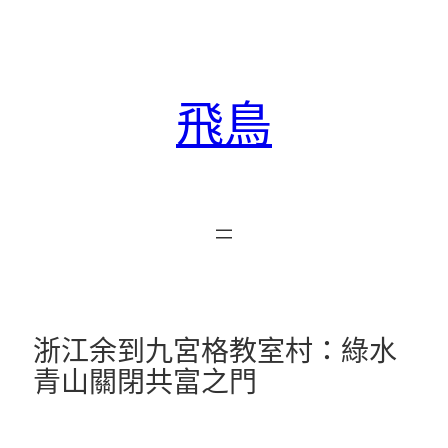
跳
至
主
要
飛鳥
內
容
浙江余到九宮格教室村：綠水
青山關閉共富之門