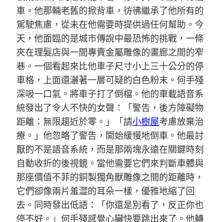
車。他那輛老舊的掀背車，彷彿繼承了他所有的
駕駛焦慮，從未在他需要時提供過任何幫助。今
天，他面臨的是城市傳說中最恐怖的挑戰，一條
夾在理髮店與一間專賣金屬雕像的畫廊之間的窄
巷。一個看起來比他車子尺寸小上三十公分的停
車格，上面還灑著一層可疑的白色粉末。何手殘
深吸一口氣。將車子打了倒檔。他的車載語音系
統發出了令人不快的女聲：「警告，後方障礙物
距離：無限趨近於零。」「請
小樹屋
考慮放棄治
療。」他忽略了警告，開始緩慢地倒車。他最討
厭的不是語音系統，而是那兩塊永遠在關鍵時刻
自動收折的後視鏡。當他需要它們來判斷車體與
那座價值不菲的銅製獨角獸雕像之間的距離時，
它們卻像兩片羞澀的耳朵一樣，優雅地縮了回
去。同時發出低語：「你還是別看了，反正你也
停不好。」何手殘感覺心臟快要跳出來了。他轉