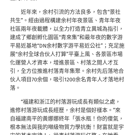
近年來，余村引流的方法良多，包含“景社
共生”。經由過程構建余村年夜景區、青年年夜
社區兩年夜載體，以全力打造青立異城為指引，
建成了鄉創孵化園區“青來集”和最年夜的數字游
平易近基地“DN余村數字游平易近公社”；充足施
展“余村全球合伙人打算”平臺上風、各景區市場
化運營人才資本，增進景區、村落之間人才互
引，全方位推進村落青年集聚。余村先后落地合
伙人項目70余個，吸引1200余名青年人才落地村
落。
“福建和浙江的村落游玩成長有類似之處，
進修村落游玩成長經歷，余村是個好樣本。”來
自福建南平的黃娜娜終年「張水瓶！你的傻氣，
根本無法與我的噸級物質力學抗衡！財富就是宇