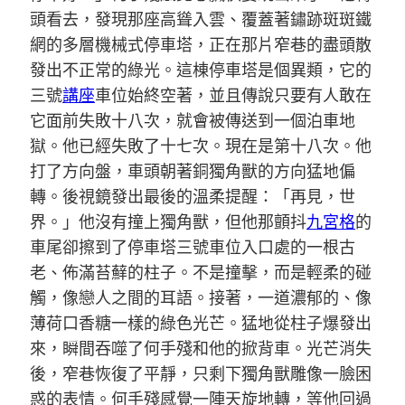
頭看去，發現那座高聳入雲、覆蓋著鏽跡斑斑鐵
網的多層機械式停車塔，正在那片窄巷的盡頭散
發出不正常的綠光。這棟停車塔是個異類，它的
三號
講座
車位始終空著，並且傳說只要有人敢在
它面前失敗十八次，就會被傳送到一個泊車地
獄。他已經失敗了十七次。現在是第十八次。他
打了方向盤，車頭朝著銅獨角獸的方向猛地偏
轉。後視鏡發出最後的溫柔提醒：「再見，世
界。」他沒有撞上獨角獸，但他那顫抖
九宮格
的
車尾卻擦到了停車塔三號車位入口處的一根古
老、佈滿苔蘚的柱子。不是撞擊，而是輕柔的碰
觸，像戀人之間的耳語。接著，一道濃郁的、像
薄荷口香糖一樣的綠色光芒。猛地從柱子爆發出
來，瞬間吞噬了何手殘和他的掀背車。光芒消失
後，窄巷恢復了平靜，只剩下獨角獸雕像一臉困
惑的表情。何手殘感覺一陣天旋地轉，等他回過