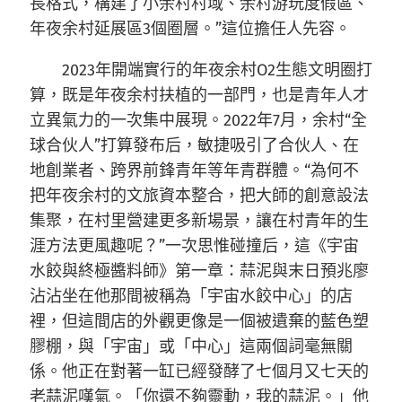
長格式，構建了小余村村域、余村游玩度假區、
年夜余村延展區3個圈層。”這位擔任人先容。
2023年開端實行的年夜余村O2生態文明圈打
算，既是年夜余村扶植的一部門，也是青年人才
立異氣力的一次集中展現。2022年7月，余村“全
球合伙人”打算發布后，敏捷吸引了合伙人、在
地創業者、跨界前鋒青年等年青群體。“為何不
把年夜余村的文旅資本整合，把大師的創意設法
集聚，在村里營建更多新場景，讓在村青年的生
涯方法更風趣呢？”一次思惟碰撞后，這《宇宙
水餃與終極醬料師》第一章：蒜泥與末日預兆廖
沾沾坐在他那間被稱為「宇宙水餃中心」的店
裡，但這間店的外觀更像是一個被遺棄的藍色塑
膠棚，與「宇宙」或「中心」這兩個詞毫無關
係。他正在對著一缸已經發酵了七個月又七天的
老蒜泥嘆氣。「你還不夠靈動，我的蒜泥。」他