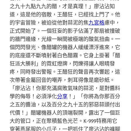
之九十九點九九的醋，才是真理！」廖沾沾知
道，這是他的宿敵，王醋狂，已經找上門了。他
的宇宙冒險，被迫從他對蒜泥的焦
九宮格
慮中，
正式開始了。一個狂妄的影子佔滿了那扇被撞破
的牆門邊緣，光線一瞬間被極端的酸氣扭曲。一
個閃閃發光、像醋罐的機器人緩緩漂浮進來，它
的底座還不斷噴射著白色醋霧。它身上掛著「醋
狂派大勝利」的霓虹燈牌，閃爍得讓人眼睛發
疼，同時發出警報。王醋狂的聲音再次響起，這
次帶著金屬回音的嘲弄，刺耳得像是磨砂紙。
「廖沾沾！你那充滿腐敗氣味的蒜泥，是對醬料
學的侮辱！必須淨化
分享
！」「你將為你那百分
之五的醬油，以及百分之九十五的邪惡蒜頭付出
代價！」醋罐機器人的頂端裂開，露出了一個巨
大的管口，正在聚積藍色光芒。K-999特務用它
穿著燕尾服的小爪子，一把抓住了廖沾沾的褲腳