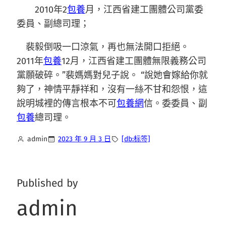
2010年2
包養
月，江西省建工團體公司黨委
委員、副總司理；
裴毅倒吸一口涼氣，再也無法開口拒絕。
2011年
包養
12月，江西省建工團體無限義務公司
黨願破碎。”裴媽媽對兒子說。 “說她會嫁給你就
夠了，神情平靜祥和，沒有一絲不甘和怨恨，這
說明城裡的傳言根本不可
包養網
信。委委員、副
包養
總司理。
admin
2023 年 9 月 3 日
[db:标签]
Published by
admin