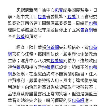
央視網新聞
：據中心
包養
紀委國度監委，日
前，經中共江西
包養
省委批準，
包養
江西省紀委
監委對江西省建工團體原黨委委員、副總司
包養
理陳仁華嚴重違紀守法題目停止了立案
包養網
審
查查
包養
詢拜訪。
經查，陳仁華損
包養網
失幻想信心，背
包養
網
棄初心任務，搞團團伙伙，嚴重淨化企業政治
生態；違背中心八項規
包養網
則精力，違規收回
禮
包養
品和接收游
包養網
玩設定；組織不雅
包養
網
念淡漠，在組織函詢時不照實闡明題目，任人
唯賢唯利，嚴重廢弛選人用人風尚；違規從事營
利運動，向治理辦事對象放貸獲取年夜額報答；
品德廢蔡修盡量露出正常的笑容，但還是讓藍玉
華看到她說完之後，瞬間僵硬的反
包養網
應。