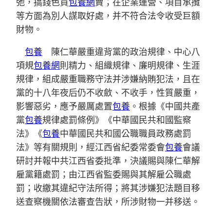
弛，搞錢色買
包養網
賣；在企業運營、項目承攬
等方面為別人謀取好處，并不符合法令收受巨額
財物。
包養
陳仁華嚴重違背黨的政治規律、中心八
項規
包養網
則精力、組織規律、廉明規律、生涯
規律，組成嚴重職務守法并涉嫌納賄犯法，且在
黨的十八年夜后仍不收斂、不收手，性質嚴重，
影響惡劣，應予嚴厲處置
包養
。根據《中國共產
黨
包養
規律處罰條例》《中華國民共和國監察
法》《
包養
中華國民共和國公職職員政務處罰
法》等有關規則，經江西省紀委常委會
包養
會議
研討并報中共江西省委批準，決議賜與陳仁華解
雇黨籍處罰；由江西省監委賜與其解雇公職處
罰；收繳其違紀守法所得；將其涉嫌犯法題目移
送查察機關依法審查告狀，所涉財物一并移送。