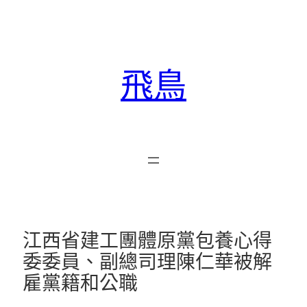
跳
至
主
要
飛鳥
內
容
江西省建工團體原黨包養心得
委委員、副總司理陳仁華被解
雇黨籍和公職