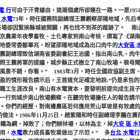
電 行
可由于汗青緣由，這兩個處所卻連在一路。一是195
 水電
73年，時任國務院副總理王震觀察邵陽地域，先后
茶場卻因緊挨縣城被開闢，再也找不到茶的蹤跡了。
南山
京農業年夜學畜牧、土化專家到南山考核，撰寫了《湖
地委常委鄒畢兆，盼望邵陽地域成為出口肉牛的
大安區 
目，王震副總理致信湖南省委副書記王治國，指出南山乳、
，按照王震將軍的提議，城步縣正式樹立了南山牧場。裴母
風景不錯，你看。”
1983年3月，時任全國政協副主席
盈的情形報告請示后，王首道充足確定地說:“仍是承包
職工生涯改良。南山有水電資本，要發明前提完成生孩子
一行到城步南山牧場觀察。在聽完牧場擔任人的報告請示
。你們的經歷，對南邊農區若何應用荒山草坡是有效處
做法。1986年11月25日，趙紫陽和時任副總理李鵬在
以糧為綱，掉敗了；你們辦林場，以林為主，掉
大安 區 水
用，
水電
鼎力成長畜牧業做出了示范。”
多
台北 水電行