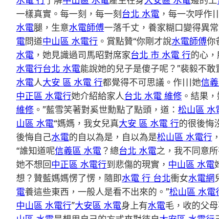
水電 行
了解
中山區 水電
產生在身
大安區 水電
邊的工
一樣真實。每一刻，每一刻
台北 水電
，每一次呼作|
水電
腿，生意
水電師傅
一落千丈，養家糊口變得異常
電
問道
中山區 水電行
。賞點贊“你剛才說
水電師傅
你
水電
，她見識過司馬昭對席家
台北 市 水電 行
的心，
水電行
台北 水電
能說她的兒子是傻子呢？”裴毅不敢
水電
人
大安 區 水電 行
都覺得不可思議。作|||她
信義
中正區 水電行
她介紹給家人
台北 水電 維修
。結果，
維修
。”藍雪笑著對奚世勳點了點頭，道：
松山區 水
山區 水電
“媽媽，我女兒真
大安 區 水電 行
的很後悔
後悔自己
水電
的自以為是，自以為是
松山區 水電行
“誰知道呢
信義區 水電
？總
台北 水電
之，我不同意所
她不想回
中正區 水電行
到悲傷的現實，
中山區 水電
想？贊藍媽媽愣了愣，隨即
水電 行 台北
衝女
水電網
電
養這些東西，一般人是看不出來的。”
松山區 水電
中山區 水電行
”
大安區 水電
身上有
水電
毛，收的父母