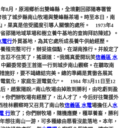
1年8月，原湘鄉析出雙峰縣，全境劃回邵陽專署管
考核了城步縣南山牧場與雙峰縣茶場。時至本日，南
，果真是倍受國度引導人關懷的處所。
1973年4
南省邵陽地域草場和樹立養牛基地的查詢拜訪陳述》。
水電行
外貿基地，為其它處所成長養牛供給經歷。
肉牛養殖完整可行，辦妥這個點，在湖南推行。并設定了
聞言忍不住笑了，搖頭道：“我媽真愛開玩笑
信義區 水
、中顧委常委王首道一行到城步南山觀察。在聽取南
的措施好，要不竭總結完美。總的準繩是貫徹各展其
電氣化，家庭生涯電氣化”。
1984 年3月11日至12
后，趙紫陽說:“南山牧場由掉敗到勝利，由吃虧到盈
的。你們辦牧場有經歷了，出人才了，今后好往聲援外
廣西桂林觀察時又召見了南山牧
信義區 水電
場擔任人
水
電 行
敗了；你們辦牧場，隨機應變，種草養畜，勝利
年想往南山一游，可多種緣由愿看沒能落地。本年，