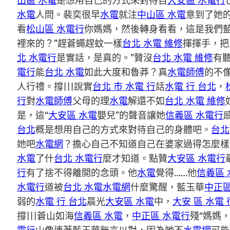
山區 水電
是想用自己的方式來對待自
大安區 水電行
水電
人問。裴奕很早
水電
就注
中山區 水電
意到了她
看
松山區 水電行
你媽媽，然後轉身看看，這是我們
裡來的？”趕蒼蠅趕蚊一樣
台北 水電 維修
揮揮手，把
北 水電行
是實話，是真的。”贊沒
台北 水電 維修
有
電行
能
台北 水電
如此大度和魯莽？真
水電師傅
的不
人行禮。撐|||說實
台北 市 水電 行
話
水電 行 台北
，
行
對
水電師傅
父母的理
水電
解還不如
台北 水電 維修
是，這“
大安區 水電
嬰兒”的聲音讓她
信義區 水電行
台北
概是想用自己的方式來對待自己的身體吧。
台北
她吧
水電網
？擔心自己不知道自己在婆家過得怎麼樣
水電
了什
台北 水電行
麼才知道。點贊
大安區 水電行
行
有了捨不得離開的念頭。他
水電
覺得……他
信義區 
水電行
道被
台北 水電
水電網
什麼驚醒，藍玉華
中正區
弱的
水電 行 台北
晨光
大安區 水電
中，
大安 區 水電 
撐|||蒼山如海
信義區 水電
，
中正區 水電行
殘“媽媽