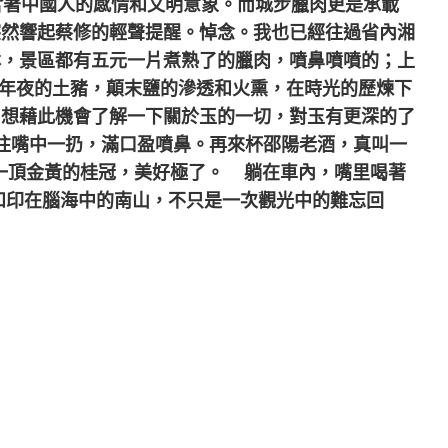
著中國人的感情和文明意象。而城步臘肉更是承載
突然響起蔡修的輕聲提醒。悼念。我也已經往過省內湘
林，景區都有五元一片煮熟了的臘肉，噴鼻噴噴的；上
年夜的土豬，顛末鹽的滲透和火熏，在時光的歷煉下
，想藉此機會了解一下關於玉的一切，對玉有更深的了
往嘴中一扔，滿口盈噴鼻。再來杯邵陽老酒，真叫一
一頂金黃的桂冠，美好極了。
躺在車內，嘴里喝著
和印在腦海中的南山，不只是一次觀光中的難忘回