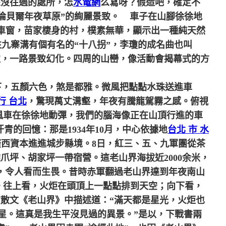
來沒往過的處所，怎
水電網
么寫呀？假造吧，確定不
倫貝爾年夜草原”的絢麗景致。
車子在山腳徐徐地
車窗，苗家棲身的村，樸素無華，顯示出一種純天然
九寨溝有個有名的“十八拐”，李瓊的成名曲也叫
往，一路景致幻化。四周的山巒，像活動會揭幕式的方
，五顏六色，煞是都雅。微風把點點水珠送進車
行 台北
，驚現萬丈溝壑，年夜有騰龍駕霧之感。俯視
風車在徐徐地動彈，我們的腦海像正在山頂行進的車
的回憶：那是1934年10月，中心依據地
台北 市 水
廣西資本進進城步縣境。8日，紅三、五、九軍團從茶
坪、胡家坪一帶宿營。這老山界海拔近2000余米，
梯，令人看而生畏。昔時赤軍翻過老山界達到年夜南山
往。往上看，火炬在頭頂上一點點排到天空；向下看，
在散文《老山界》中描述道：“滿天都是星光，火炬也
星。這真是我生平沒見過的異景。”是以，下戰書兩