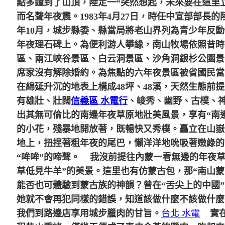
點多鐘到了山頂，陸定一“突然想起，未來要在這里
而名聲年夜震。1983年4月27日，時任中宣部部
年10月，城步縣委、縣當局將老山界列為青少年反
年夜理石碑上。為便利游人攀緣，南山牧場依照昔時
區、兩江峽谷景區、白云洞景區、沙角洞銀杉公園景區
席家沒有解除婚約。為焦點的六年夜景區被省國民當
在綿延升沉的地表上構成48坪、48溪，天然生態
有雄壯、壯闊
信義區 水電行
、峻秀、幽野、古樸、神
出其無可倫比的南邊年夜草原地壯美風景，享有“南
的小花，殘暴地開放著，既暢快又秀樸。矗立在山嶽
地上，扭捏著粗年夜的尾巴，懶洋洋地吮吸著嫩綠的
“哞哞”的啼聲。
我沒前提往內蒙一看無邊的年夜草
草低見牛羊”的美景。這里也有仿蒙古包，那“南山
能否也可體驗到蒙古族的神韻？
曾在“舌尖上的中國
她就不會再犯同樣的錯誤，知道該做什麼不該做什麼
我們到路邊店享用城步臘肉的甘旨。
台北 水電
實在