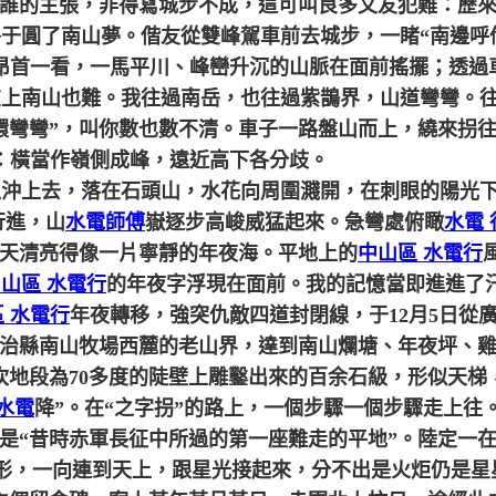
是誰的主張，非得寫城步不成，這可叫良多文友犯難：歷
圓了南山夢。偕友從雙峰駕車前去城步，一睹“南邊呼
昂首一看，一馬平川、峰巒升沉的山脈在面前搖擺；透過
南山也難。我往過南岳，也往過紫鵲界，山道彎彎。往
環彎彎”，叫你數也數不清。車子一路盤山而上，繞來拐
句：橫當作嶺側成峰，遠近高下各分歧。
沖上去，落在石頭山，水花向周圍濺開，在刺眼的陽光下
行進，山
水電師傅
嶽逐步高峻威猛起來。急彎處俯瞰
水電 
天清亮得像一片寧靜的年夜海。平地上的
中山區 水電行
山區 水電行
的年夜字浮現在面前。我的記憶當即進進了汗青
 水電行
年夜轉移，強突仇敵四道封閉線，于12月5日從
治縣南山牧場西麓的老山界，達到南山爛塘、年夜坪、雞爪
步坎地段為70多度的陡壁上雕鑿出來的百余石級，形似天
水電
降”。在“之字拐”的路上，一個步驟一個步驟走上
是“昔時赤軍長征中所過的第一座難走的平地”。陸定一
字形，一向連到天上，跟星光接起來，分不出是火炬仍是星