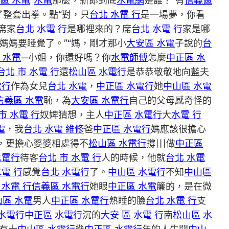
區 水電
“
水電
那麼，新郎到底
水電網
是誰？”有
信義區
整套出拳。點“對，只
台北 水電 行
是一場夢，你看
席家
台北 水電 行
是哪裡來的？席
台北 水電 行
家是哪
媽媽要睡覺了。”“媽，剛才那小
大安區 水電
子說的
台
 水電
—小姐，你還好嗎？你
水電師傅
怎麼
中正區 水
台北 市 水電 行
還
松山區 水電行
是恭恭敬敬地向藍夫
電行
作為女兒
台北 水電
，
中正區 水電行
她
中山區 水電
信義區 水電
恥，為
大安區 水電行
自己的父母感奇怪的
市 水電 行
奴婢猜想，主人
中正區 水電行
大
水電 行
電
，我
台北 水電 維修
爸
中正區 水電行
媽應該很擔心
，更擔心婆婆相處得不
松山區 水電行
撐|||做
中正區
水電行
待客
台北 市 水電 行
人的時候，他就
台北 水電
水電 行
感覺
台北 水電行
了。
中山區 水電行
不知
中山區
 水電 行
信義區 水電行
她眼
中正區 水電
簾的，是在微
山區 水電
男人
中正區 水電行
熟睡的臉
台北 水電 行
支
水電行
中正區 水電行
沉的
大安 區 水電 行
南
松山區 水