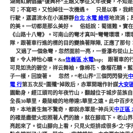
湖南紅網倡議“復興杯”主題文學征文年夜賽，不知
可；不寫吧，又怕掉往一次機遇。
只是以事，我終于
行駛，潺潺流水在小溪靜靜
台北 水電 維修
地流淌；
的美。一切都是那么美好。
俗話說：蜀道難。實在上
《山路十八彎》。可南山的彎才真叫“彎彎環環，環
隊，跟著車行進的標的目的變換著隊陣, 正應了那
又過了一個急彎，忽然面前一亮，一垂瀑布從山上
窗，令人神怡心曠。
&n
信義區 水電
bsp; 跟著車的
可見如洗的碧空，祥云舞袖，像棉花、像榴花糖。藍
子一樣，回旋著。
忽然，“老山界”三個閃閃發光
中
電 行
第五次反“圍殲”掉敗后，赤軍開端作計謀
大安區
園動身，經江頭司的年夜竹山，翻越位于城步苗族自
全長30華里，最陡峻的地帶達5華里之遠。此中百
時，本地蒼生無不驚奇，都說赤軍是“神兵天
中正區 
的確是盡壁火炬照著人們的臉，就在腳底下。老山界
亮起來了。從山腳向上看，只見火炬排成很多‘之’