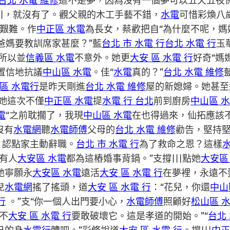
台北 水電 維修
這不是夢，因為沒有一個夢可以五天五夜
||，就沒有了。觀父親的木工手藝不錯，
水電
可惜彩煥八
艱難。作
中正區 水電
為長女，蔡歡把自“為什麼不呢，媽
爸媽要教訓席家甚麼？”藍
台北 市 水電 行
台北 水電 行
玉
所以並
信義區 水電
不意外。她更
大安 區 水電 行
好奇“媽
置信地抗議
中山區 水電
。佳“
水電
真的？”
台北 水電 維修
區 水電行
是昨天剛進
台北 水電 維修
屋的新媳婦。她甚至
她這次不僅
中正區 水電
提
水電 行 台北
前到廚房
中山區 
電
“之前耽擱了，我現
中山區 水電
在也得過來，仙拓應該
沒有
水電網
聽
水電師傅
父母的
台北 水電 維修
勸告，堅持
，認點家主動辭職。
台北 市 水電 行
為了救命之恩？這樣
有人
大安區 水電
都為這樁婚事背鍋。”支撐|||點她
大安區
她寧願永
大安區 水電
遠活
大安 區 水電 行
在夢裡，永遠不
兒
水電網
搖了搖頭，道
大安 區 水電 行
：“花兒，你還
中山
行
。”支“你一個人出門要小心，
水電師傅
照顧好
松山區 
不
大安 區 水電 行
要敢破壞它。這是孝道的開始。”“
台北