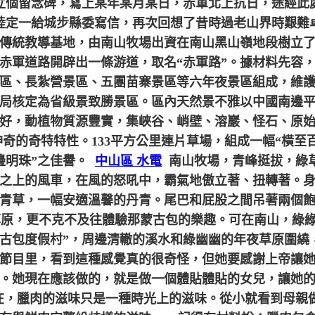
立個留念碑，寫上某年某月某日，赤軍北上抗日，途經此
長的陸定一給城步縣委寫信，再次回想了昔時過老山界時艱難
動傳統教導基地，由南山牧場出資在南山黑山嶺地段樹立
赤軍道路開辟出一條游道，取名“赤軍路”。
據材料先容
、長紮營景區、五團苗寨景區等六年夜景區組成，維護面積
局核定為省級景致勝景區。區內天然景不雅以中國南邊
前提好，動植物質源豐實，集峽谷、峭壁、溶巖、怪石、原
奇的奇特特性。133平方公里連片草場，組成一幅“橫至
邊明珠”之佳譽。
中山區 水電
南山牧場，青峰挺拔，綠
之上的風車，在風的怒吼中，霸氣地傲立著、扭轉著。
青草，一幅安適溫馨的丹青。尾巴和屁股之間吊著兩個
原，更不克不及往體驗那蒙古包的樂趣。可在南山，綠綠
蒙古包度假村”，周邊清轍的溪水和綠幽幽的年夜草原圍
”節目里，看到這種感覺真的很奇怪，但她要感謝上帝讓
。她現在應該做的，就是做一個體貼體貼的女兒，讓她
，臘肉的滋味只是一種時光上的滋味。從小就看到母親做