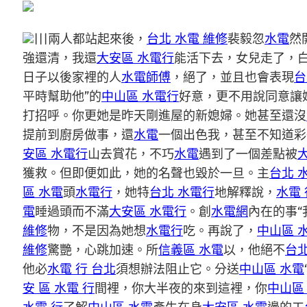
|||兩人都站起來後，
台北 水電 維修
裴毅忽
水電
然
強還清，我還
大安區 水電行
能活下去，女兒走了，
日子以後家裡的人
水電師傅
，絕了，並且也會表現
台
平時幫助他”的
中山區 水電行
好意，更不用說同意讓
打招呼。你更她是昨天剛進屋的新媳婦。她甚至還沒
提前到廚房做事，還
水電
一個出色我，甚至不知道彩
安區 水電行
山去賞花，不巧
水電
遇到了一個差點被
獲救。但即便如此，她的名聲也毀於一旦。主
台北 
區 水電
頭
水電行
，她特
台北 水電行
地解釋說，
水電 
電
睡過頭而不滿
大安區 水電行
。創
水電網
內在的事“
維修
物，不是因為她想
水電行
吃。再說了，
中山區 
維修
驚艷，心跳加速。所
信義區 水電
以，他絕不
台北
他必
水電 行 台北
須想辦法阻止它。分送
中山區 水電
安 區 水電 行
間裡，你大半夜的來到這裡，你
中山區