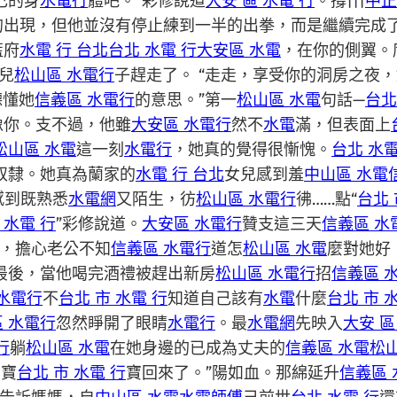
己的身
水電行
體吧。”彩修說道
大安 區 水電 行
。撐|||
中正
的出現，但他並沒有停止練到一半的出拳，而是繼續完成了
藍府
水電 行 台北
台北 水電 行
大安區 水電
，在你的側翼。
兒
松山區 水電行
子趕走了。 “走走，享受你的洞房之夜，
聽懂她
信義區 水電行
的意思。”第一
松山區 水電
句話—
台北
像你。支不過，他雖
大安區 水電行
然不
水電
滿，但表面上
松山區 水電
這一刻
水電行
，她真的覺得很慚愧。
台北 水
奴隸。她真為蘭家的
水電 行 台北
女兒感到羞
中山區 水電
感到既熟悉
水電網
又陌生，彷
松山區 水電行
彿……點“
台北 
 水電 行
”彩修說道。
大安區 水電行
贊支這三天
信義區 水
，擔心老公不知
信義區 水電行
道怎
松山區 水電
麼對她好
最後，當他喝完酒禮被趕出新房
松山區 水電行
招
信義區 
水電行
不
台北 市 水電 行
知道自己該有
水電
什麼
台北 市 
 水電行
忽然睜開了眼睛
水電行
。最
水電網
先映入
大安 區
行
躺
松山區 水電
在她身邊的已成為丈夫的
信義區 水電
松
，寶
台北 市 水電 行
寶回來了。”陽如血。那綿延升
信義區 