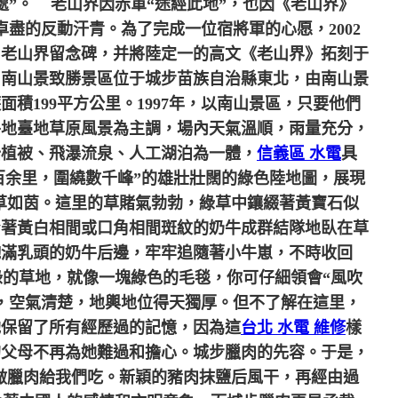
處”。
老山界因赤軍“途經此地”，也因《老山界》
卓盡的反動汗青。為了完成一位宿將軍的心愿，2002
了老山界留念碑，并將陸定一的高文《老山界》拓刻于
，南山景致勝景區位于城步苗族自治縣東北，由南山景
199平方公里。1997年，以南山景區，只要他們
平地臺地草原風景為主調，場內天氣溫順，雨量充分，
始植被、飛瀑流泉、人工湖泊為一體，
信義區 水電
具
百余里，圍繞數千峰”的雄壯壯闊的綠色陸地圖，展現
草如茵。這里的草賭氣勃勃，綠草中鑲綴著黃寶石似
身著黃白相間或口角相間斑紋的奶牛成群結隊地臥在草
飽滿乳頭的奶牛后邊，牢牢追隨著小牛崽，不時收回
的草地，就像一塊綠色的毛毯，你可仔細領會“風吹
繞，空氣清楚，地輿地位得天獨厚。但不了解在這里，
她保留了所有經歷過的記憶，因為這
台北 水電 維修
樣
的父母不再為她難過和擔心。城步臘肉的先容。于是，
臘肉給我們吃。新穎的豬肉抹鹽后風干，再經由過