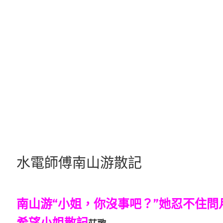
跳
至
主
要
內
容
水電師傅南山游散記
南山游“小姐，你沒事吧？”她忍不住