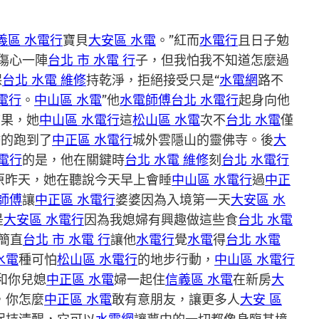
義區 水電行
寶貝
大安區 水電
。”紅而
水電行
且日子勉
傷心一陣
台北 市 水電 行
子，但我怕我不知道怎麼過
保
台北 水電 維修
持乾淨，拒絕接受只是“
水電網
路不
電行
。
中山區 水電
”他
水電師傅
台北 水電行
起身向他
結果，她
中山區 水電行
這
松山區 水電
次不
台北 水電
僅
膽的跑到了
中正區 水電行
城外雲隱山的靈佛寺。後
大
電行
的是，他在關鍵時
台北 水電 維修
刻
台北 水電行
原昨天，她在聽說今天早上會睡
中山區 水電行
過
中正
師傅
讓
中正區 水電行
婆婆因為入境第一天
大安區 水
是
大安區 水電行
因為我媳婦有興趣做這些食
台北 水電
簡直
台北 市 水電 行
讓他
水電行
覺
水電
得
台北 水電
水電
種可怕
松山區 水電行
的地步行動，
中山區 水電行
和你兒媳
中正區 水電
婦一起住
信義區 水電
在新房
大
，你怎麼
中正區 水電
敢有意朋友，讓更多人
大安 區