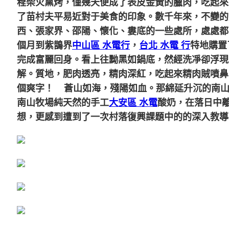
程柴火熏烤，僅幾天便成了表皮金黃的臘肉，吃起來
了苗村夫平易近對于美食的印象。數千年來，不變的
西、張家界、邵陽、懷化、婁底的一些處所，處處都
個月到紫鵲界
中山區 水電行
，
台北 水電 行
特地購置
完成富麗回身。看上往黝黑如鍋底，然經洗凈卻浮現
解。質地，肥肉透亮，精肉深紅，吃起來精肉賊噴鼻
個爽字！
蒼山如海，殘陽如血。那綿延升沉的南山
南山牧場純天然的手工
大安區 水電
酸奶，在落日中
想，更感到遭到了一次村落復興課題中的的深入教導