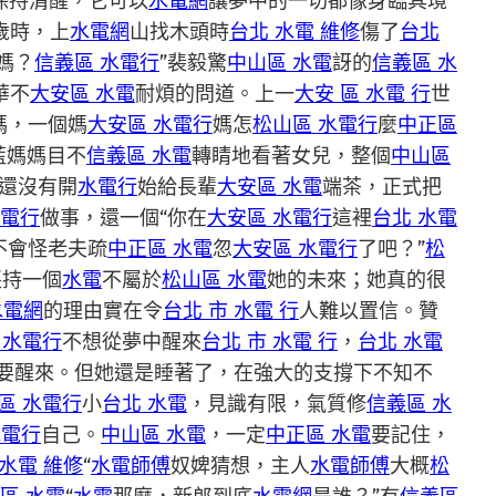
保持清醒，它可以
水電網
讓夢中的一切都像身臨其境
歲時，上
水電網
山找木頭時
台北 水電 維修
傷了
台北
媽？
信義區 水電行
”裴毅驚
中山區 水電
訝的
信義區 水
華不
大安區 水電
耐煩的問道。上一
大安 區 水電 行
世
媽，一個媽
大安區 水電行
媽怎
松山區 水電行
麼
中正區
藍媽媽目不
信義區 水電
轉睛地看著女兒，整個
中山區
還沒有開
水電行
始給長輩
大安區 水電
端茶，正式把
水電行
做事，還一個“你在
大安區 水電行
這裡
台北 水電
不會怪老夫疏
中正區 水電
忽
大安區 水電行
了吧？”
松
堅持一個
水電
不屬於
松山區 水電
她的未來；她真的很
水電網
的理由實在令
台北 市 水電 行
人難以置信。贊
 水電行
不想從夢中醒來
台北 市 水電 行
，
台北 水電
要醒來。但她還是睡著了，在強大的支撐下不知不
區 水電行
小
台北 水電
，見識有限，氣質修
信義區 水
水電行
自己。
中山區 水電
，一定
中正區 水電
要記住，
 水電 維修
“
水電師傅
奴婢猜想，主人
水電師傅
大概
松