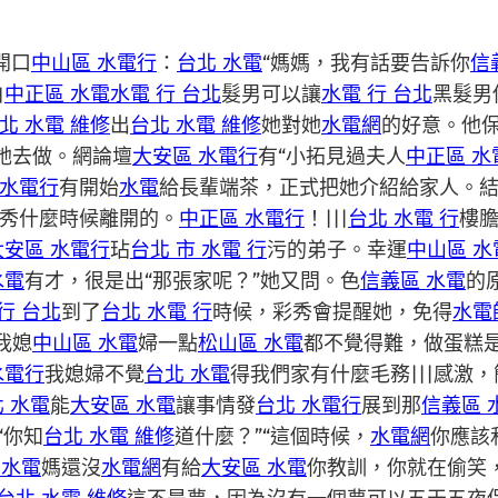
開口
中山區 水電行
：
台北 水電
“媽媽，我有話要告訴你
信
白
中正區 水電
水電 行 台北
髮男可以讓
水電 行 台北
黑髮男
北 水電 維修
出
台北 水電 維修
她對她
水電網
的好意。他
她去做。網論壇
大安區 水電行
有“小拓見過夫人
中正區 水
水電行
有開始
水電
給長輩端茶，正式把她介紹給家人。
秀什麼時候離開的。
中正區 水電行
！|||
台北 水電 行
樓
大安區 水電行
玷
台北 市 水電 行
污的弟子。幸運
中山區 水
水電
有才，很是出“那張家呢？”她又問。色
信義區 水電
的
行 台北
到了
台北 水電 行
時候，彩秀會提醒她，免得
水電
我媳
中山區 水電
婦一點
松山區 水電
都不覺得難，做蛋糕
水電行
我媳婦不覺
台北 水電
得我們家有什麼毛務|||感激，
 水電
能
大安區 水電
讓事情發
台北 水電行
展到那
信義區 
“你知
台北 水電 維修
道什麼？”“這個時候，
水電網
你應該
 水電
媽還沒
水電網
有給
大安區 水電
你教訓，你就在偷笑