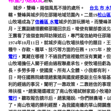
希望小姐散記
莊歌
城步，雙峰，兩個風馬不接的處所。
台北 市 水
轄。雙峰與城步同在邵陽地域范圍內。二是19
松山區
山牧場成為了
信義區 水電
城步的游玩勝地，而雙峰
月，王震副總理觀察邵陽回京后，唆使有關部委派北
王震看了這個查詢拜訪陳述后，專門寫信給時任邵陽
1974年10月11日，就城步南山牧場扶植中的題
種牛、存款、種草、技巧等方面的任務。1975年
電行
，寶藏在哪裡？不過我們這裡雖然沒有寶藏，但
山牧場擔任人關于經由過程聯產承包，使牧場扭虧為
長，多勞多得，使國度、所有人全體、小我都有利，
日，時任國務院總理趙紫陽與國度經委副主任朱镕基
利的經過的事況，闡明了一靠政策，二靠迷信的事理
埠扶植。”趙紫陽還確定了南山牧場試辦家庭小牧場的
電行
。聽取報告請示后，趙紫陽說: “你們辦農場，
了。南山牧場的勝利經歷，為我國南邊的草山開闢應