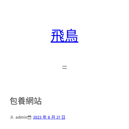
跳
至
主
要
飛鳥
內
容
包養網站
admin
2023 年 8 月 27 日