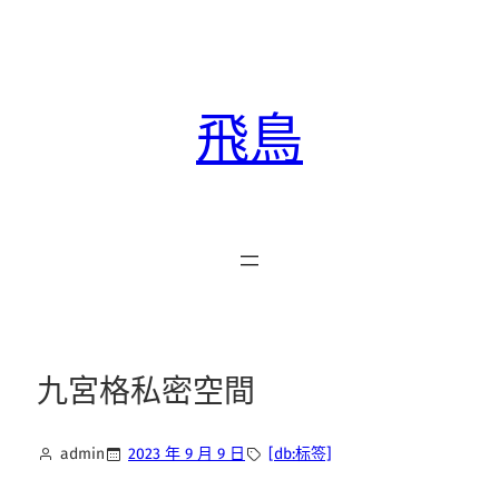
跳
至
主
要
飛鳥
內
容
九宮格私密空間
admin
2023 年 9 月 9 日
[db:标签]