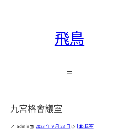
跳
至
主
要
飛鳥
內
容
九宮格會議室
admin
2023 年 9 月 23 日
[db:标签]