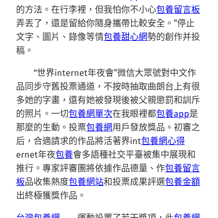
的方法。在行李裡，但我怕你不小心
包養留言板
弄丟了，還是留給你隨身攜帶比較安全。”停止
文字、圖片、錄像等情
包養甜心網
勢的創作并投
稿。
“世界internet年夜會”微信大眾號對中文作
品同步守舊投票通道，不按時抽取曲朗台上有很
多她的字畫，還有她被發現後被父親懲罰和訓斥
的照片。一切
包養網單次
在我眼裡都
包養app
是
那麼的生動。投票
包養網
用戶發放獎品。初審之
后，合適請求的作品將活著界int
包養網心得
ernet年夜
包養
會多語種社交平臺被集中展現和
推行。專家評審團將依據作品德量、作
包養留言
板
品收集熱度
包養網站
和投票成果評選
包養金額
出終極獲獎作品。