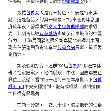
怕多喝，招致往茅廁次數增
包養網單次
多。
繁忙
包養女人
是行車特色，平安是行車焦
點，這是留給人的第一印象。“行車任務休息強
度較年夜，營業本質
女大生包養俱樂部
請求極
高，此刻青年逐
包養感情
步成了行車職位的中堅
氣力。”上海局團體無限公司阜陽北站調劑車間
副主任張瑜點贊青年享樂
包養合約
貢獻、敬業愛
崗精力。
談及假期打算，這群“90后
包養網
”都選擇休
班時在家陪家人，他們感歎，中秋、國慶都要在
職位上渡過，看到每一趟列車在本身批示下
包養
網dcard
平安安穩達到，蠻有成績感，感到這個
節日很有興趣義。
在崗一分鐘，平安六十秒，這是他們的任務