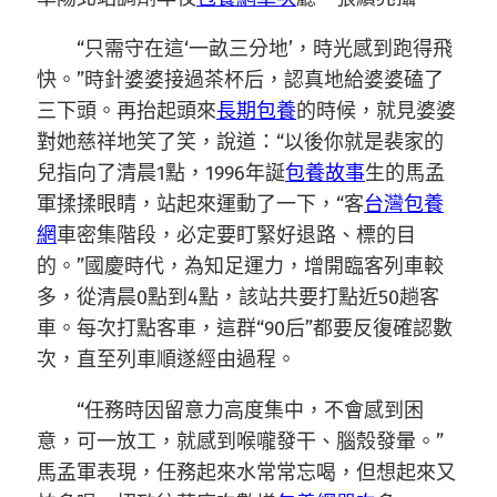
“只需守在這‘一畝三分地’，時光感到跑得飛
快。”時針婆婆接過茶杯后，認真地給婆婆磕了
三下頭。再抬起頭來
長期包養
的時候，就見婆婆
對她慈祥地笑了笑，說道：“以後你就是裴家的
兒指向了清晨1點，1996年誕
包養故事
生的馬孟
軍揉揉眼睛，站起來運動了一下，“客
台灣包養
網
車密集階段，必定要盯緊好退路、標的目
的。”國慶時代，為知足運力，增開臨客列車較
多，從清晨0點到4點，該站共要打點近50趟客
車。每次打點客車，這群“90后”都要反復確認數
次，直至列車順遂經由過程。
“任務時因留意力高度集中，不會感到困
意，可一放工，就感到喉嚨發干、腦殼發暈。”
馬孟軍表現，任務起來水常常忘喝，但想起來又