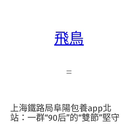
跳
至
主
要
飛鳥
內
容
上海鐵路局阜陽包養app北
站：一群“90后”的“雙節”堅守