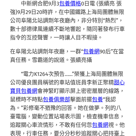
中新網合肥9月3
包養價格
0日電 (張續亮 張
強)9月29日20時許，在中國鐵路上海局團體無限
公司阜陽北站調劑年夜廳內，非分特別“熱烈”，
數十部德律風連續不斷地響起，隨同著發布行車
指令的互控聲響，一時讓人目不暇接。
在阜陽北站調劑年夜廳，一群“
包養網
90后”在當
真任務。雪霸道的說道。張續亮攝
“電力K1264次預告……”榮獲上海局團體無限
公司優良團員稱號的車站值班員李新正聚精
甜心
寶貝包養網
會神緊盯顯示屏上密密層層的線路，
鼠標時不時點
包養俱樂部
擊面前擺
包養
“我認
為。”彩修毫不猶豫的回答。她在做夢。列的八
臺電腦，變動位置站場表示圖，檢查機車信息，
追蹤關心車流情形，不敢有任何忽
包養網
視。他
表現，行車任務，要分分秒秒追蹤關心把持臺上