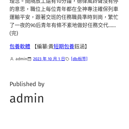
理念。間隔放工還有10分鐘，德律風鈴聲沒有停
的意思，職位上每位青年都在全神專注確保列車
運輸平安，跟著交班的任務職員準時到崗，繁忙
了一夜的90后青年有條不紊地做好任務交代……
(完)
包養軟體
【編纂:黃
短期包養
鈺涵】
admin
2023 年 10 月 1 日
[db:标签]
Published by
admin