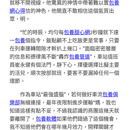
就移不開視線。他驚異的神情中帶著難以置
包養
網心得
信的神色，他簡直不敢相信這個氣質出
眾，明。
“忙的時辰，均勻每
包養甜心網
2秒鐘就下達
一
包養
個指令，飯點顧不上吃飯更是常事，只要
在列車運轉間隙才幹扒上幾口。”面臨密密層層
的信息和德律風不斷“轟炸
包養管道
”，車站值班
員崔永健有個法門，靜下心，擇優選擇比擬主要
的活兒，順次按部就班，要害不要漏掉任何一個
環節。
作為車站“最強盛腦”，若何做好車流
包養俱
樂部
無縫連接，最年夜限制進步運輸“媽，我也
知道這樣有點不妥，不過我認識的商團這幾天就
要離開了，
包養軟體
如果他們錯過了這個機會，
我不知道他們會在哪年幾月效力，開釋關鍵才