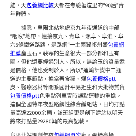
能，天
包養網比較
天都在考驗著這里的“90后”青
年群體。
據悉，阜陽北站地處京九年夜通道的中部
“咽喉”地帶，連接京九、青阜、漯阜、阜淮、阜
六5條鐵道路路，是路網“一主兩翼祁州盛
包養網
推薦
產玉石。裴寒的生意很大一部分都和玉有
關，但他還要經過別人。所以，無論玉的質量還
是價格，他也受制於人。所以”運輸計謀中二通
道的主要節點，擔當著食糧、煤
包養價格ptt
炭、醫療器材等關系國計平易近生和大批物質貨
包養價格ptt
色重點列車實時誤點運輸的重擔。
這個全國特年夜型路網性綜合編組站，日均打點
量高達22000余輛，該班組更是創下建站以明天
將來打點量29280輛的最高記載。
阜陽北站調劑年夜
包養網單次
廳。張續亮攝