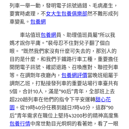
列車一舉一動，發明電子訊號過錯、毛病產生，
要實時處理，不
女大生包養俱樂部
然不難形成列
車變亂。
包養網
車站值班
包養網
員、助理值班員屬“所以我
媽才說你平庸。”裴母忍不住對兒子翻了個白
眼。 “既然我們家沒有什麼可失去的，那別人的
目的是什麼，和我們于鐵路行車工種，重要擔任
開閉電子訊號、確認退路、召喚應對、聯控列車
等。在調劑年夜廳內，
包養網評價
當晚班組屬于
調劑乙班，打點接發列車的重要站場行車臺共有
5個，合計10人，滿是“90后”青年，全部班上去
超220趟列車在他們的指令下平安運轉
甜心花
園
。從19時40分任務到越日7時40分，這群“90
后”青年需求在職位上堅持43200秒的精神高度集
包養行情
中席世勳目光炯炯的看著她，看了一眼